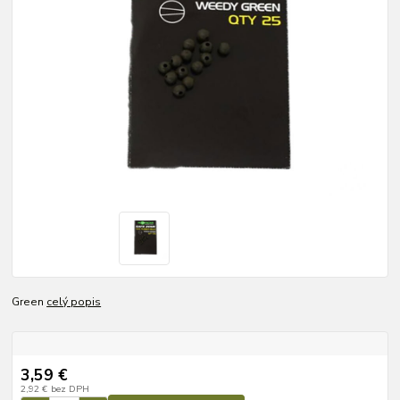
Green
celý popis
3,59 €
2,92 €
bez DPH