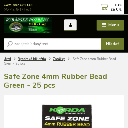
0
ks
+421 907 423 148
za
0 €
(Po-Pia, 8-17 hod.)
Menu
Hľadať
Úvod
Rybárská bižutéria
Zarážky
Safe Zone 4mm Rubber Bead
Green - 25 pcs
Safe Zone 4mm Rubber Bead
Green - 25 pcs