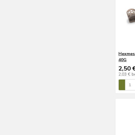
Hexmesh
40G
2,50 
2,03 €
b