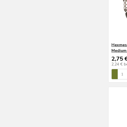
Hexmesh
Medium
2,75 
2,24 €
b