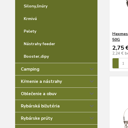
Silony,šnúry
Krmivá
Pelety
Hexmesh
50G
Nástrahy feeder
2,75 
2,24 €
b
Booster,dipy
Camping
Kŕmenie a nástrahy
Oblečenie a obuv
Rybárská bižutéria
Rybárske prúty