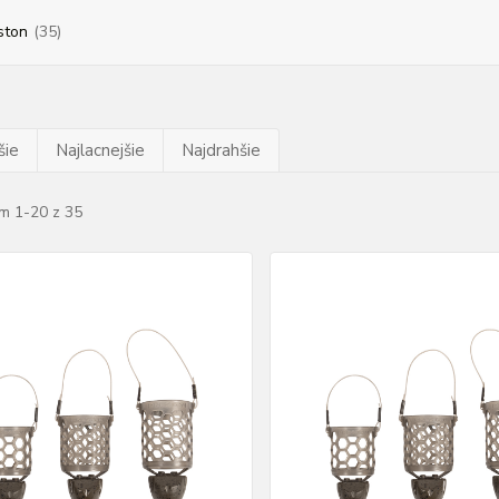
ston
(35)
šie
Najlacnejšie
Najdrahšie
m 1-20 z 35