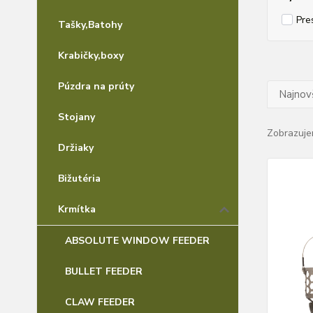
Pre
Tašky,Batohy
Krabičky,boxy
Púzdra na prúty
Najnov
Stojany
Zobrazuje
Držiaky
Bižutéria
Krmítka
ABSOLUTE WINDOW FEEDER
BULLET FEEDER
CLAW FEEDER