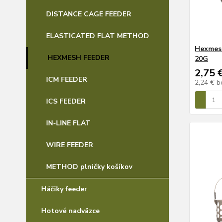
DISTANCE CAGE FEEDER
ELASTICATED FLAT METHOD
Hexmesh
HEXMESH FEEDER
20G
2,75 
ICM FEEDER
2,24 €
b
ICS FEEDER
IN-LINE FLAT
WIRE FEEDER
METHOD plničky košíkov
Háčiky feeder
Hotové nadväzce