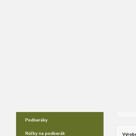
O nás
Všeobecné obchodné podmienky
Kontakty
Ochr
Úvod
F
Black Cat Sumčiarina
HEX
Feeder Rybolov
Feeder prúty
Cena:
Feeder Navijáky
Kreslá,Sedačky,Boxy
Nov
Podberáky
Rúčky na podberák
Výrob