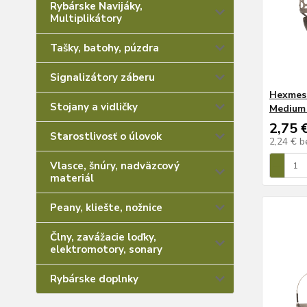
Rybárske Navijáky,
Multiplikátory
Tašky, batohy, púzdra
Signalizátory záberu
Hexmesh
Stojany a vidličky
Medium
2,75 
Starostlivosť o úlovok
2,24 €
b
Vlasce, šnúry, nadväzcový
materiál
Peany, kliešte, nožnice
Člny, zavážacie loďky,
elektromotory, sonary
Rybárske doplnky