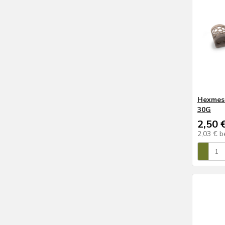
Hexmesh
30G
2,50 
2,03 €
b