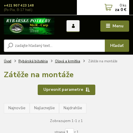
0
ks
+421 907 423 148
za
0 €
(Po-Pia, 8-17 hod.)
Menu
Hľadať
Úvod
Rybárská bižutéria
Olová a krmítka
Zátěže na montáže
Zátěže na montáže
Upresniť parametre
Najnovšie
Najlacnejšie
Najdrahšie
Zobrazujem 1-1 z 1
strana
z 1