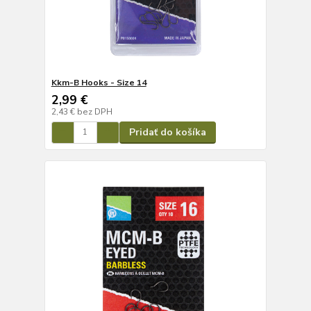
Kkm-B Hooks - Size 14
2,99 €
2,43 €
bez DPH
Pridať do košíka