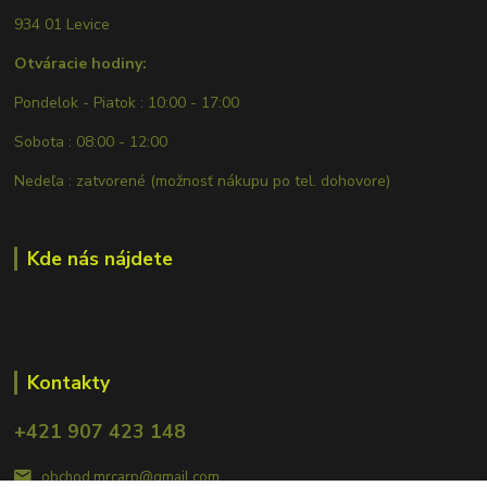
934 01 Levice
Otváracie hodiny:
Pondelok - Piatok : 10:00 - 17:00
Sobota : 08:00 - 12:00
Nedeľa : zatvorené (možnosť nákupu po tel. dohovore)
Kde nás nájdete
Kontakty
+421 907 423 148
obchod.mrcarp@gmail.com