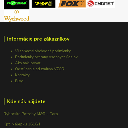
Informácie pre zákazníkov
Všeobecné obchodné podmienky
Podmienky ochrany osobných údajov
Ako nakupovať
Odstúpenie od zmluvy VZOR
Kontakty
Blog
Kde nás nájdete
Rybárske Potreby M&R - Carp
Kpt. Nálepku 1616/1