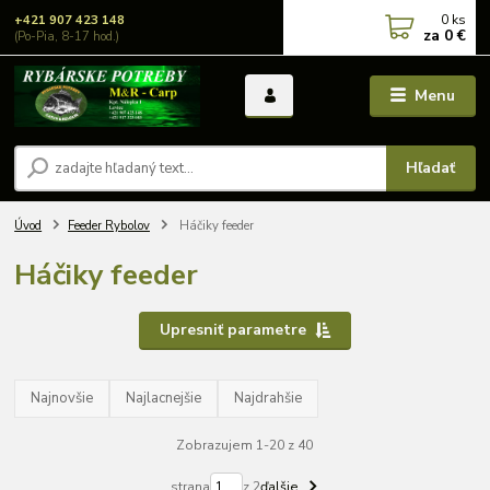
0
ks
+421 907 423 148
za
0 €
(Po-Pia, 8-17 hod.)
Menu
Hľadať
Úvod
Feeder Rybolov
Háčiky feeder
Háčiky feeder
Upresniť parametre
Najnovšie
Najlacnejšie
Najdrahšie
Zobrazujem 1-20 z 40
strana
z 2
ďalšie