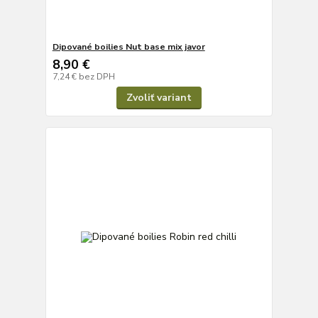
Dipované boilies Nut base mix javor
8,90 €
7,24 €
bez DPH
Zvoliť variant