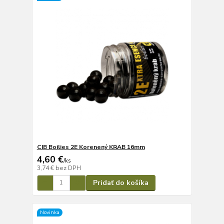
CIB Boilies 2E Korenený KRAB 16mm
4,60 €
/
ks
3,74 €
bez DPH
Pridať do košíka
Novinka