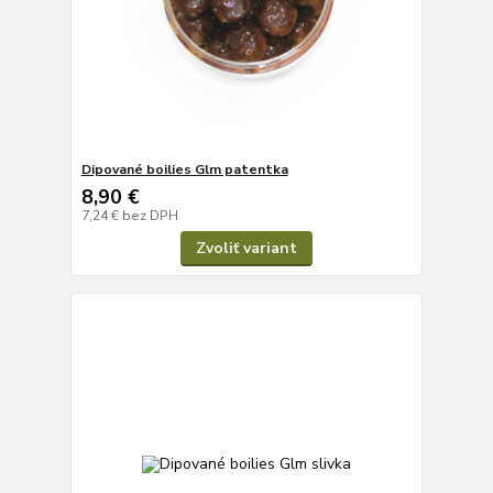
Dipované boilies Glm patentka
8,90 €
7,24 €
bez DPH
Zvoliť variant