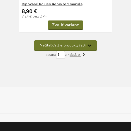
Dipované boilies Robin red moruša
8,90 €
7,24 €
bez DPH
Zvoliť variant
Načítať ďalšie produkty (20)
strana
z 4
ďalšie