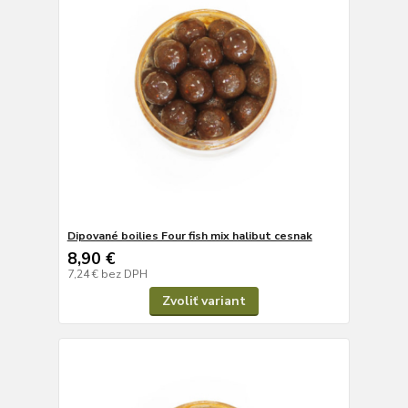
Dipované boilies Four fish mix halibut cesnak
8,90 €
7,24 €
bez DPH
Zvoliť variant