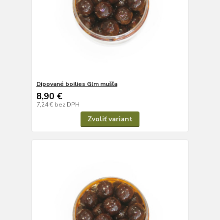
Dipované boilies Glm mušľa
8,90 €
7,24 €
bez DPH
Zvoliť variant