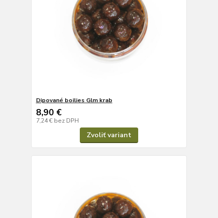
Dipované boilies Glm krab
8,90 €
7,24 €
bez DPH
Zvoliť variant