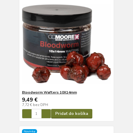
Bloodworm Wafters 10X14mm
9,49 €
7,72 €
bez DPH
Pridať do košíka
Novinka