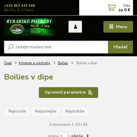
0
ks
+421 907 423 148
za
0 €
(Po-Pia, 8-17 hod.)
Menu
Hľadať
Úvod
Kŕmenie a nástrahy
Boilies
Boilies v dipe
Boilies v dipe
Upresniť parametre
Najnovšie
Najlacnejšie
Najdrahšie
Zobrazujem 1-20 z 63
strana
z 4
ďalšie