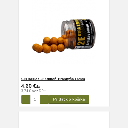
CIB Boilies 2E Oliheň-Broskyňa 16mm
4,60 €
/
ks
3,74 €
bez DPH
Pridať do košíka