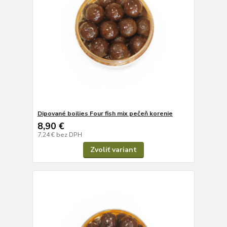
Dipované boilies Four fish mix pečeň korenie
8,90 €
7,24 €
bez DPH
Zvoliť variant