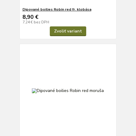
Dipované boilies Robin red fr. klobása
8,90 €
7,24 €
bez DPH
Zvoliť variant