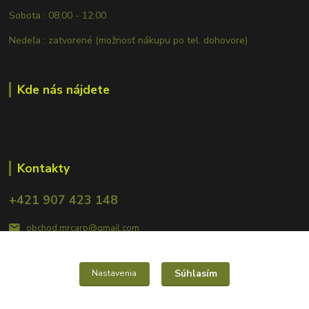
Sobota : 08:00 - 12:00
Nedeľa : zatvorené (možnosť nákupu po tel. dohovore)
Kde nás nájdete
Kontakty
+421 907 423 148
obchod.mrcarp@gmail.com
Súhlasím
Nastavenia