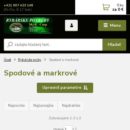
0
ks
+421 907 423 148
za
0 €
(Po-Pia, 8-17 hod.)
Menu
Hľadať
Úvod
Rybárske prúty
Spodové a markrové
Spodové a markrové
Upresniť parametre
Najnovšie
Najlacnejšie
Najdrahšie
Zobrazujem 1-2 z 2
strana
z 1