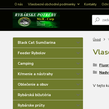
O nás
Všeobecné obchodné podmienky
Kontakty
Ochr
Úvod
V
Black Cat Sumčiarina
Vlas
Feeder Rybolov
Camping
Fluor
Nadv
Kŕmenie a nástrahy
Oblečenie a obuv
V tejto k
Rybárská bižutéria
Rybárske prúty