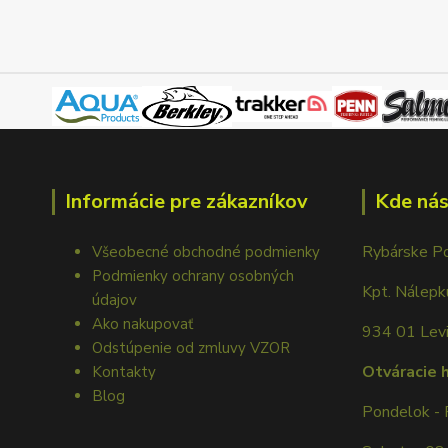
Informácie pre zákazníkov
Kde nás
Rybárske P
Všeobecné obchodné podmienky
Podmienky ochrany osobných
Kpt. Nálep
údajov
Ako nakupovať
934 01 Lev
Odstúpenie od zmluvy VZOR
Otváracie 
Kontakty
Blog
Pondelok - 