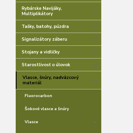
Rybárske Navijáky,
Multiplikátory
Tašky, batohy, púzdra
Signalizátory záberu
Stojany a vidličky
Starostlivosť o úlovok
Vlasce, šnúry, nadväzcový
materiál
Fluorocarbon
Šokové vlasce a šnúry
Vlasce