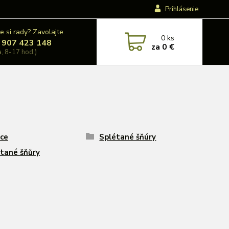
Prihlásenie
e si rady? Zavolajte.
0
ks
 907 423 148
za
0 €
a, 8-17 hod.)
ce
Splétané šňúry
tané šňůry