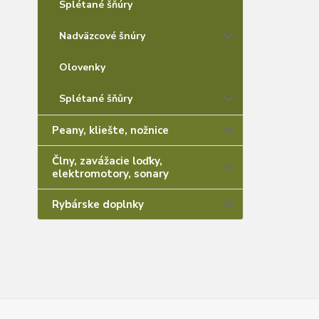
Splétané šňúry
Nadväzcové šnúry
Olovenky
Splétané šňůry
Peany, kliešte, nožnice
Člny, zavážacie loďky,
elektromotory, sonary
Rybárske doplnky