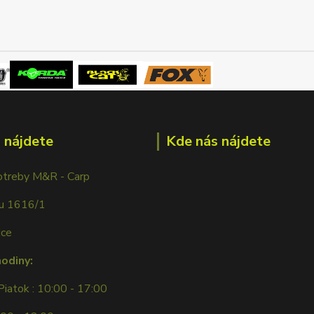
 nájdete
Kde nás nájdete
otreby M&R - Carp
ku 1616/1
ice
hodiny:
Piatok : 10:00 - 17:00