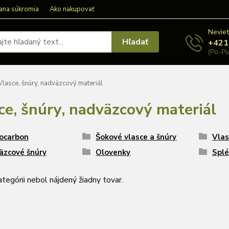
ana súkromia
Ako nakupovať
Neviet
Hľadať
+421
(Po-Pi
lasce, šnúry, nadväzcový materiál
ce, šnúry, nadväzcový materiál
ocarbon
Šokové vlasce a šnúry
Vlas
äzcové šnúry
Olovenky
Splé
ategórii nebol nájdený žiadny tovar.