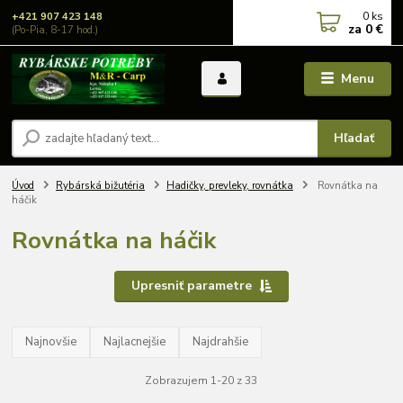
0
ks
+421 907 423 148
za
0 €
(Po-Pia, 8-17 hod.)
Menu
Hľadať
Úvod
Rybárská bižutéria
Hadičky, prevleky, rovnátka
Rovnátka na
háčik
Rovnátka na háčik
Upresniť parametre
Najnovšie
Najlacnejšie
Najdrahšie
Zobrazujem 1-20 z 33