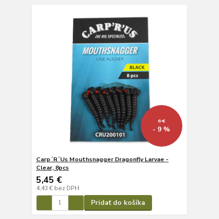
6 €
- 9 %
Carp´R´Us Mouthsnagger Dragonfly Larvae -
Clear, 8pcs
5,45 €
4,43 €
bez DPH
Pridať do košíka