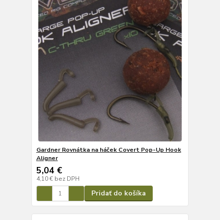
Gardner Rovnátka na háček Covert Pop-Up Hook
Aligner
5,04 €
4,10 €
bez DPH
Pridať do košíka