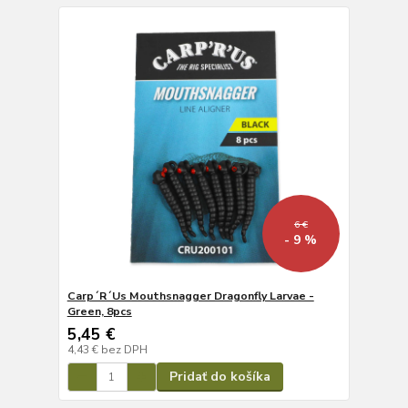
6 €
- 9 %
Carp´R´Us Mouthsnagger Dragonfly Larvae -
Green, 8pcs
5,45 €
4,43 €
bez DPH
Pridať do košíka