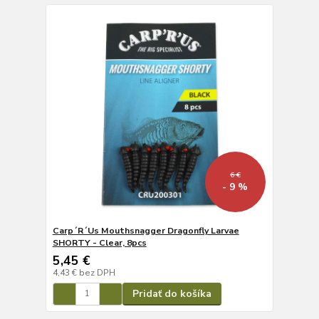
6 €
- 9 %
Carp´R´Us Mouthsnagger Dragonfly Larvae
SHORTY - Clear, 8pcs
5,45 €
4,43 €
bez DPH
Pridať do košíka