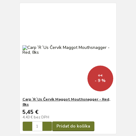
6 €
- 9 %
Carp´R´Us Červík Maggot Mouthsnagger - Red,
8ks
5,45 €
4,43 €
bez DPH
Pridať do košíka