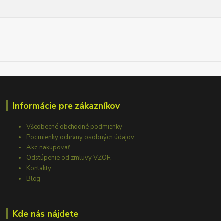
Informácie pre zákazníkov
Všeobecné obchodné podmienky
Podmienky ochrany osobných údajov
Ako nakupovať
Odstúpenie od zmluvy VZOR
Kontakty
Blog
Kde nás nájdete