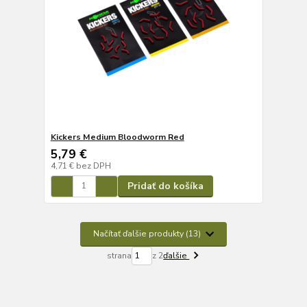
Kickers Medium Bloodworm Red
5,79 €
4,71 €
bez DPH
Pridať do košíka
Načítať ďalšie produkty (13)
strana
z 2
ďalšie