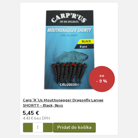
6 €
- 9 %
Carp´R´Us Mouthsnagger Dragonfly Larvae
SHORTY - Black, 8pcs
5,45 €
4,43 €
bez DPH
Pridať do košíka