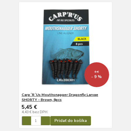
6 €
- 9 %
Carp´R´Us Mouthsnagger Dragonfly Larvae
SHORTY - Brown, 8pcs
5,45 €
4,43 €
bez DPH
Pridať do košíka