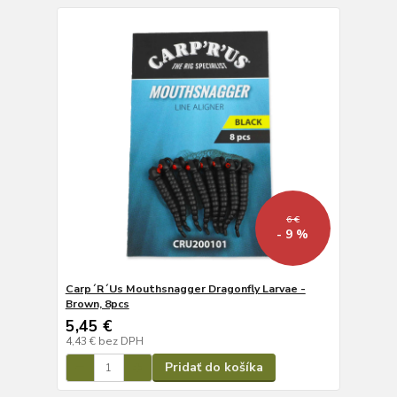
6 €
- 9 %
Carp´R´Us Mouthsnagger Dragonfly Larvae -
Brown, 8pcs
5,45 €
4,43 €
bez DPH
Pridať do košíka