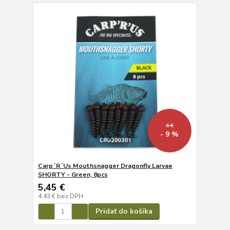
6 €
- 9 %
Carp´R´Us Mouthsnagger Dragonfly Larvae
SHORTY - Green, 8pcs
5,45 €
4,43 €
bez DPH
Pridať do košíka