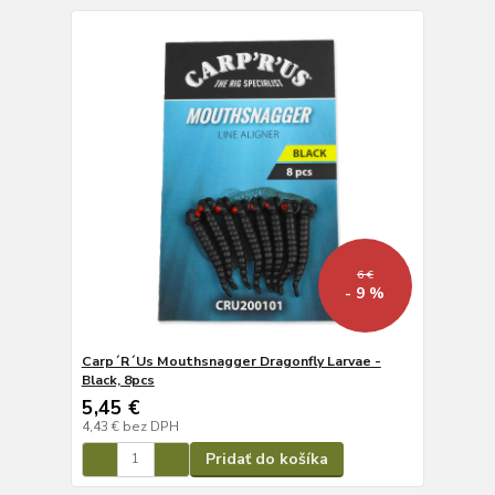
6 €
- 9 %
Carp´R´Us Mouthsnagger Dragonfly Larvae -
Black, 8pcs
5,45 €
4,43 €
bez DPH
Pridať do košíka