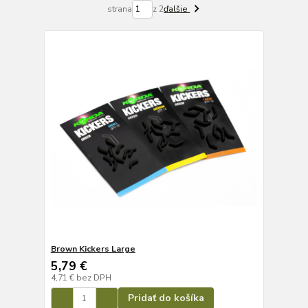
strana
z 2
ďalšie
Brown Kickers Large
5,79 €
4,71 €
bez DPH
Pridať do košíka