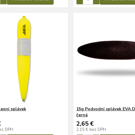
lexní splávek
15g Podvodní splávek EVA D
černá
€
2,65 €
ez DPH
2,15 €
bez DPH