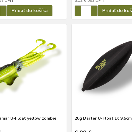
Pridať do košíka
Pridať do koš
amar U-Float yellow zombie
20g Darter U-Float D: 9,5cm
€
6,99 €