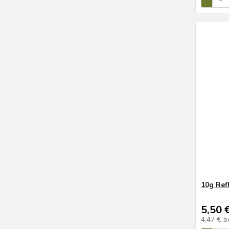
10g Ref
5,50 
4,47 €
b