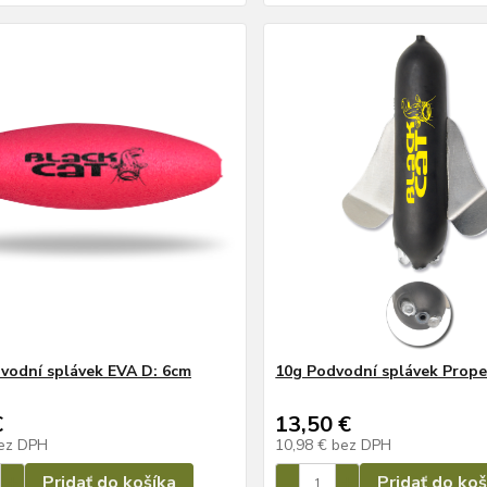
vodní splávek EVA D: 6cm
10g Podvodní splávek Prope
€
13,50 €
ez DPH
10,98 €
bez DPH
Pridať do košíka
Pridať do koš