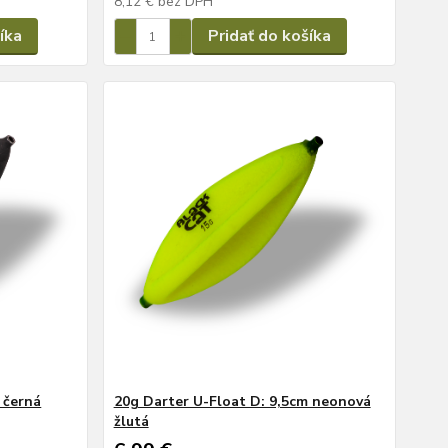
íka
Pridať do košíka
 černá
20g Darter U-Float D: 9,5cm neonová
žlutá
6,99 €