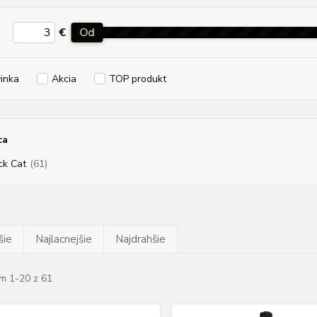
€
Od
inka
Akcia
TOP produkt
ca
ck Cat
(61)
šie
Najlacnejšie
Najdrahšie
m 1-20 z 61