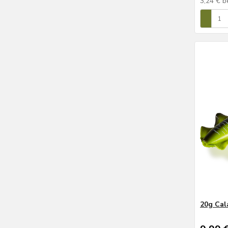
20g Cal
9,99 