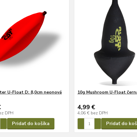
ter U-Float D: 8,0cm neonová
10g Mushroom U-Float čern
€
4,99 €
ez DPH
4,06 €
bez DPH
Pridať do košíka
Pridať do koš