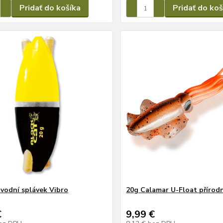
Pridať do košíka
Pridať do koš
vodní splávek Vibro
20g Calamar U-Float přírod
€
9,99 €
ez DPH
8,12 €
bez DPH