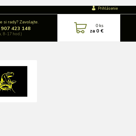
Prihlásenie
e si rady? Zavolajte.
0
ks
 907 423 148
za
0 €
a, 8-17 hod.)