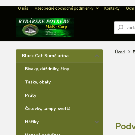
O nás
Všeobecné obchodné podmienky
Kontakty
Ochr
Úvod
B
Black Cat Sumčiarina
Bivaky, dáždniky, člny
Tašky, obaly
Prúty
Čelovky, lampy, svetlá
Háčiky
Podv
Hotové nadväzce