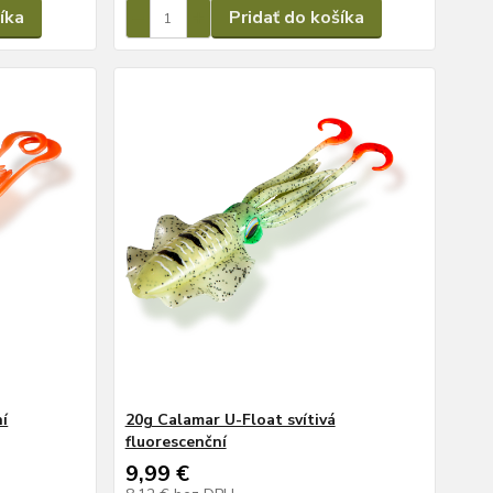
íka
Pridať do košíka
ní
20g Calamar U-Float svítivá
fluorescenční
9,99 €
8,12 €
bez DPH