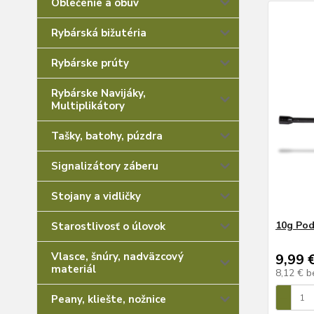
Rybárská bižutéria
Rybárske prúty
Rybárske Navijáky,
Multiplikátory
Tašky, batohy, púzdra
Signalizátory záberu
Stojany a vidličky
10g Pod
Starostlivosť o úlovok
Vlasce, šnúry, nadväzcový
9,99 
materiál
8,12 €
b
Peany, kliešte, nožnice