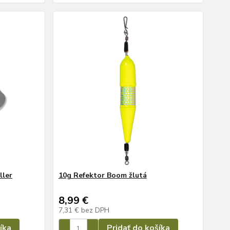
ller
10g Refektor Boom žlutá
8,99 €
7,31 €
bez DPH
íka
Pridať do košíka