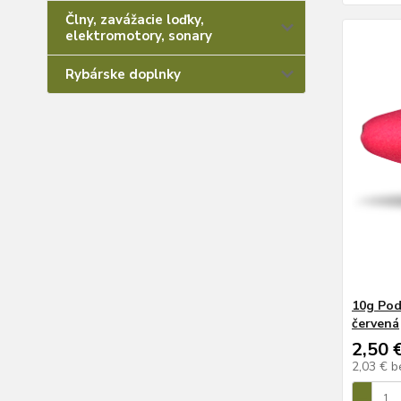
Člny, zavážacie loďky,
elektromotory, sonary
Rybárske doplnky
10g Pod
červená
2,50 
2,03 €
b