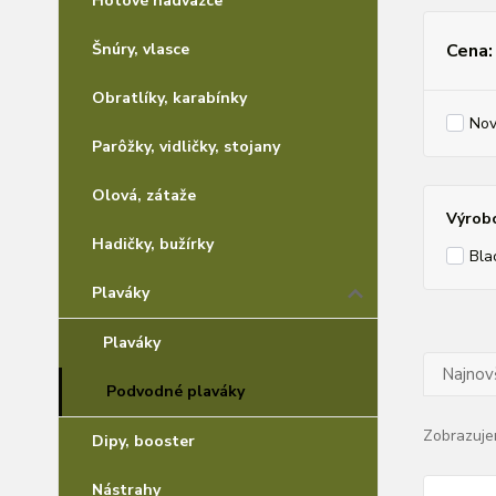
Šnúry, vlasce
Cena:
Obratlíky, karabínky
Nov
Parôžky, vidličky, stojany
Olová, zátaže
Výrob
Hadičky, bužírky
Bla
Plaváky
Plaváky
Najnov
Podvodné plaváky
Zobrazuje
Dipy, booster
Nástrahy