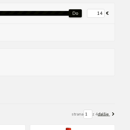
Do
€
strana
z 4
ďalšie