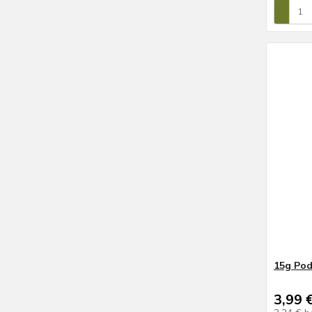
15g Pod
3,99 
3,24 €
b