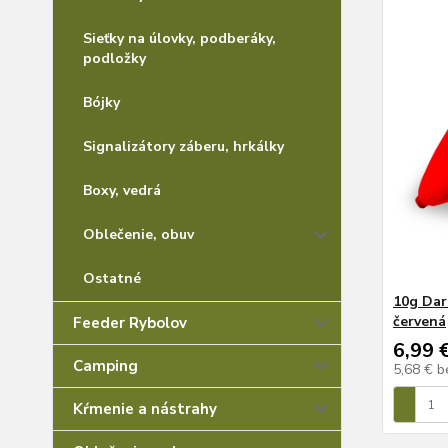
Sieťky na úlovky, podberáky,
podložky
Bójky
Signalizátory záberu, hrkálky
Boxy, vedrá
Oblečenie, obuv
Ostatné
10g Dar
červená
Feeder Rybolov
6,99 
Camping
5,68 €
b
Kŕmenie a nástrahy
Oblečenie a obuv