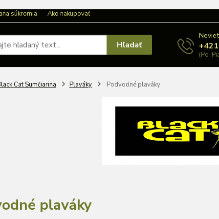
ana súkromia
Ako nakupovať
Neviet
Hľadať
+421
(Po-Pi
lack Cat Sumčiarina
Plaváky
Podvodné plaváky
odné plaváky