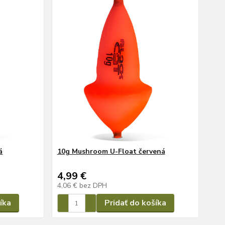
á
10g Mushroom U-Float červená
4,99 €
4,06 €
bez DPH
íka
Pridať do košíka