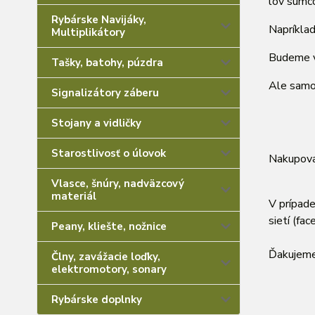
lov sumc
Rybárske Navijáky,
Napríklad
Multiplikátory
Budeme ve
Tašky, batohy, púzdra
Ale samo
Signalizátory záberu
Stojany a vidličky
Starostlivosť o úlovok
Nakupovať
Vlasce, šnúry, nadväzcový
materiál
V prípade
sietí (fac
Peany, kliešte, nožnice
Ďakujeme
Člny, zavážacie loďky,
elektromotory, sonary
Rybárske doplnky