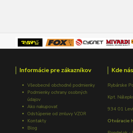
Informácie pre zákazníkov
Kde nás
Rybárske P
Všeobecné obchodné podmienky
Podmienky ochrany osobných
Kpt. Nálep
údajov
Ako nakupovať
934 01 Lev
Odstúpenie od zmluvy VZOR
Otváracie 
Kontakty
Blog
Pondelok - 