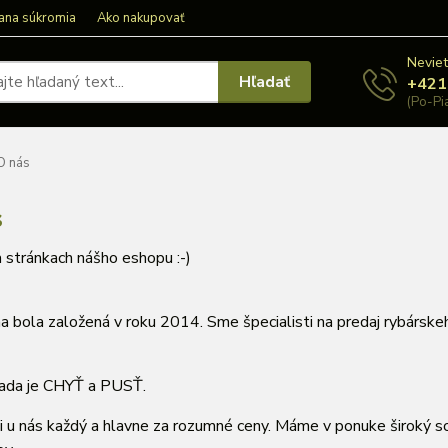
ana súkromia
Ako nakupovať
Neviet
Hľadať
+421
(Po-Pi
O nás
s
a stránkach nášho eshopu :-)
a bola založená v roku 2014. Sme špecialisti na predaj rybárske
ada je CHYŤ a PUSŤ.
i u nás každý a hlavne za rozumné ceny. Máme v ponuke široký sor