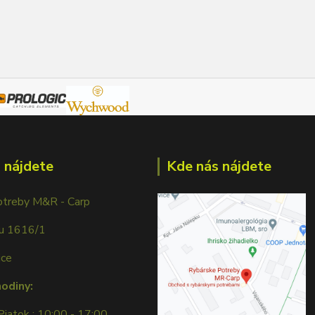
 nájdete
Kde nás nájdete
otreby M&R - Carp
ku 1616/1
ice
hodiny:
Piatok : 10:00 - 17:00