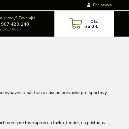
Prihlásenie
e si rady? Zavolajte.
0
ks
 907 423 148
za
0 €
a, 8-17 hod.)
ho vybavenia, nástrah a návnad prevažne pre športový
timent pre lov kaprov na ťažko, feeder, na prívlač, na