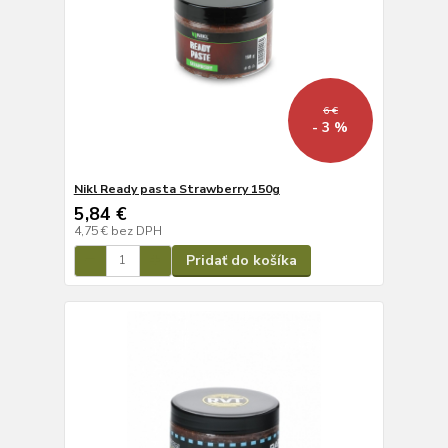
6 €
- 3 %
Nikl Ready pasta Strawberry 150g
5,84 €
4,75 €
bez DPH
Pridať do košíka