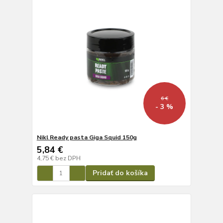
6 €
- 3 %
Nikl Ready pasta Giga Squid 150g
5,84 €
4,75 €
bez DPH
Pridať do košíka