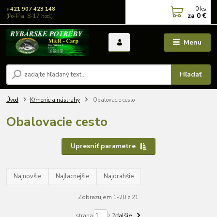
0
ks
+421 907 423 148
za
0 €
(Po-Pia, 8-17 hod.)
Menu
Hľadať
Úvod
Kŕmenie a nástrahy
Obalovacie cesto
Obalovacie cesto
Upresniť parametre
Najnovšie
Najlacnejšie
Najdrahšie
Zobrazujem 1-20 z 21
strana
z 2
ďalšie