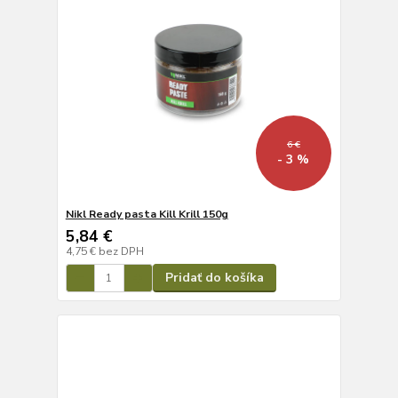
6 €
- 3 %
Nikl Ready pasta Kill Krill 150g
5,84 €
4,75 €
bez DPH
Pridať do košíka