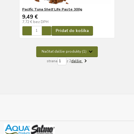
Pacific Tuna Shelf Life Paste 300g
9,49 €
7,72 €
bez DPH
Pridať do košíka
Načítať ďalšie produkty (1)
strana
z 2
ďalšie