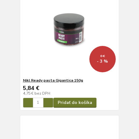
6 €
- 3 %
Nikl Ready pasta Gigantica 150g
5,84 €
4,75 €
bez DPH
Pridať do košíka