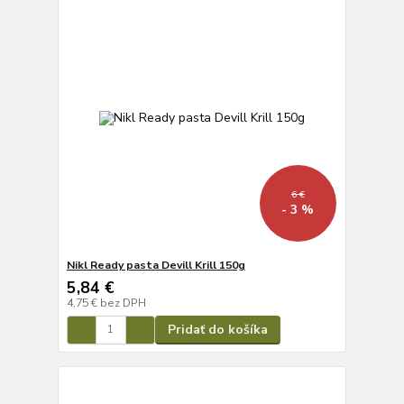
6 €
- 3 %
Nikl Ready pasta Devill Krill 150g
5,84 €
4,75 €
bez DPH
Pridať do košíka