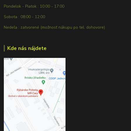
Pondelok - Piatok : 10:00 - 17:00
Sobota : 08:00 - 12:00
Nedeľa : zatvorené (možnosť nákupu po tel. dohovore)
Kde nás nájdete