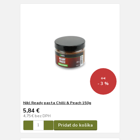
6 €
- 3 %
Nikl Ready pasta Chilli & Peach 150g
5,84 €
4,75 €
bez DPH
Pridať do košíka