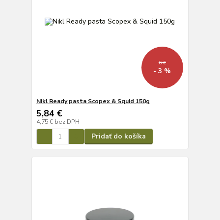
6 €
- 3 %
Nikl Ready pasta Scopex & Squid 150g
5,84 €
4,75 €
bez DPH
Pridať do košíka