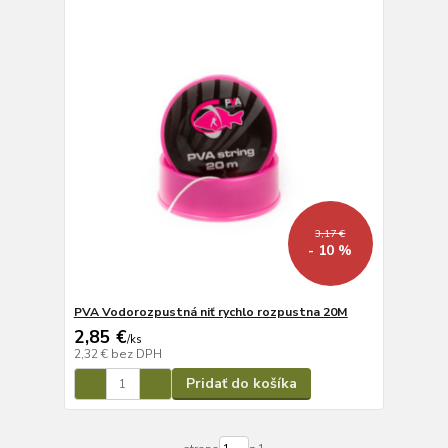
3,17 €
- 10 %
PVA Vodorozpustná niť rychlo rozpustna 20M
2,85 €
/
ks
2,32 €
bez DPH
Pridať do košíka