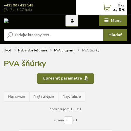
0
ks
+421 907 423 148
za
0 €
(Po-Pia, 8-17 hod.)
Menu
Hľadať
Úvod
Rybárská bižutéria
PVA program
PVA šňúrky
PVA šňúrky
Upresniť parametre
Najnovšie
Najlacnejšie
Najdrahšie
Zobrazujem 1-1 z 1
strana
z 1