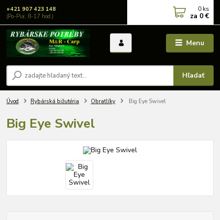
0
ks
+421 907 423 148
za
0 €
(Po-Pia, 8-17 hod.)
Menu
Hľadať
Úvod
Rybárská bižutéria
Obratlíky
Big Eye Swivel
Big Eye Swivel