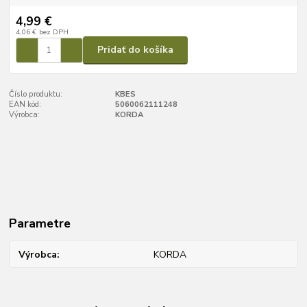
4,99 €
4,06 €
bez DPH
Pridať do košíka
Číslo produktu:
KBES
EAN kód:
5060062111248
Výrobca:
KORDA
Parametre
Výrobca
KORDA