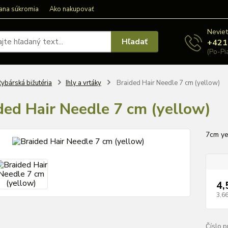
ana súkromia
Ako nakupovať
Neviet
Hľadať
+421
(Po-Pi
ybárská bižutéria
Ihly a vrtáky
Braided Hair Needle 7 cm (yellow)
ded Hair Needle 7 cm (yellow)
7cm y
4,
3,66
Číslo p