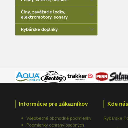
Člny, zavážacie loďky,
elektromotory, sonary
Rybárske doplnky
Informácie pre zákazníkov
Kde nás
Rybárske P
Všeobecné obchodné podmienky
Podmienky ochrany osobných