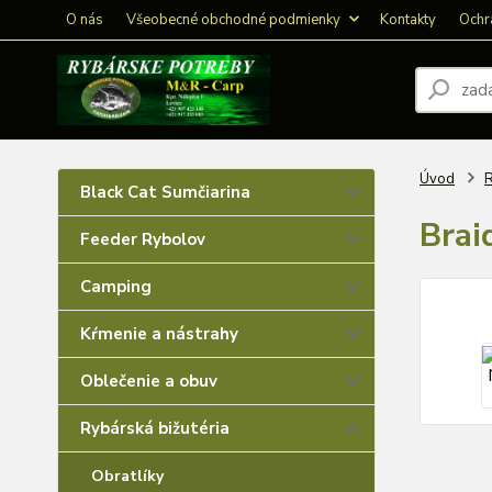
O nás
Všeobecné obchodné podmienky
Kontakty
Ochr
Úvod
R
Black Cat Sumčiarina
Brai
Feeder Rybolov
Camping
Kŕmenie a nástrahy
Oblečenie a obuv
Rybárská bižutéria
Obratlíky