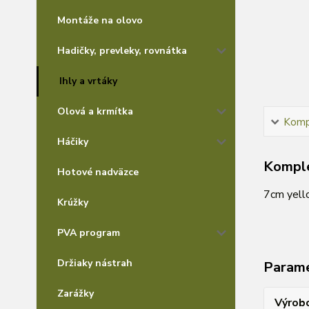
Montáže na olovo
Hadičky, prevleky, rovnátka
Ihly a vrtáky
Olová a krmítka
Kompl
Háčiky
Komple
Hotové nadväzce
7cm yell
Krúžky
PVA program
Držiaky nástrah
Param
Zarážky
Výrob