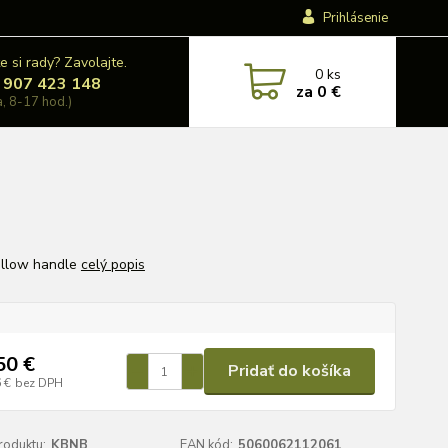
Prihlásenie
e si rady? Zavolajte.
0
ks
 907 423 148
za
0 €
a, 8-17 hod.)
ellow handle
celý popis
50 €
Pridať do košíka
 €
bez DPH
roduktu:
KBNB
EAN kód:
5060062112061