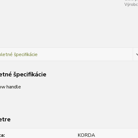
Výrobc
etné špecifikácie
tné špecifikácie
ow handle
etre
ca
KORDA