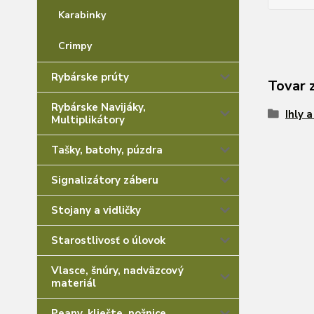
Karabinky
Crimpy
Rybárske prúty
Tovar 
Rybárske Navijáky,
Ihly 
Multiplikátory
Tašky, batohy, púzdra
Signalizátory záberu
Stojany a vidličky
Starostlivosť o úlovok
Vlasce, šnúry, nadväzcový
materiál
Peany, kliešte, nožnice