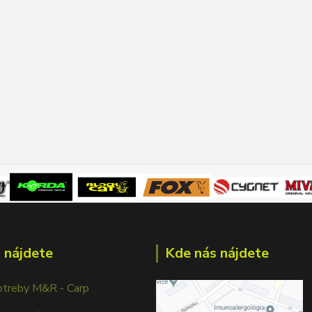
 nájdete
Kde nás nájdete
otreby M&R - Carp