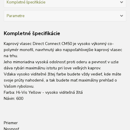
Kompletné špecifikácie
Parametre
Kompletné špecifikácie
Kaprový vlasec Direct Connect CM50 je vysoko výkonný co-
polymér monofil, navrhnutý ako najspoľahlivejšie kaprový vlasec
na trhu.
Jeho mimoriadna vysoká odolnosť proti oderu a pevnosť v uzle
dáva rybári maximálnu istotu pri love veľkých kaprov.
Vďaka vysoko viditeľné žltej farbe budete vždy vedieť, kde máte
svoje prúty nahodené, a tak budete mať maximálny prehľad o
Vašom rybolovu.
Farba: Hi-Vis Yellow - vysoko viditeľná žltá
Návin: 600
Priemer
Nosnosť