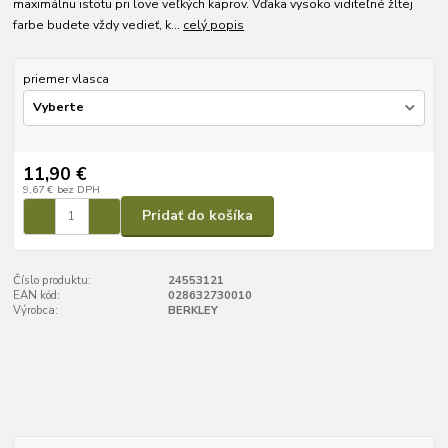
maximálnu istotu pri love veľkých kaprov. Vďaka vysoko viditeľné žltej
farbe budete vždy vedieť, k...
celý popis
priemer vlasca
11,90 €
9,67 €
bez DPH
Pridať do košíka
Číslo produktu:
24553121
EAN kód:
028632730010
Výrobca:
BERKLEY