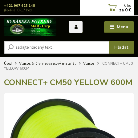
0
ks
+421 907 423 148
za
0 €
(Po-Pia, 8-17 hod.)
Menu
Hľadať
Úvod
Vlasce, šnúry, nadväzcový materiál
Vlasce
CONNECT+ CM50
YELLOW 600M
CONNECT+ CM50 YELLOW 600M