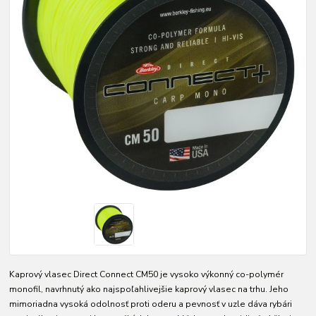
Kaprový vlasec Direct Connect CM50 je vysoko výkonný co-polymér
monofil, navrhnutý ako najspoľahlivejšie kaprový vlasec na trhu. Jeho
mimoriadna vysoká odolnosť proti oderu a pevnosť v uzle dáva rybári