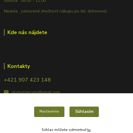
Sobota : 08:00 - 12:00
Nedeľa : zatvorené (možnosť nákupu po tel. dohovore)
Kde nás nájdete
Kontakty
+421 907 423 148
obchod.mrcarp@gmail.com
Súhlasím
Nastavenia
Súhlas môžete odmietnuť
tu
.