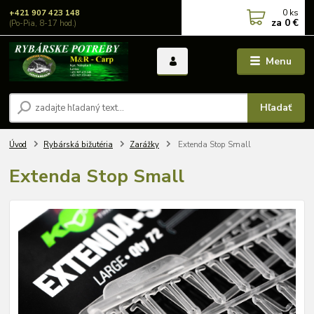
0
ks
+421 907 423 148
za
0 €
(Po-Pia, 8-17 hod.)
Menu
Hľadať
Úvod
Rybárská bižutéria
Zarážky
Extenda Stop Small
Extenda Stop Small