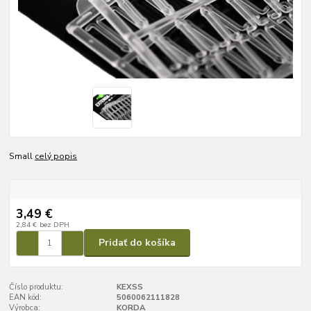
Small
celý popis
3,49 €
2,84 €
bez DPH
Pridať do košíka
Číslo produktu:
KEXSS
EAN kód:
5060062111828
Výrobca:
KORDA