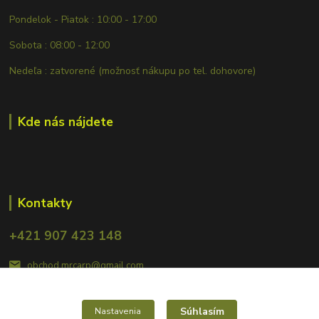
Pondelok - Piatok : 10:00 - 17:00
Sobota : 08:00 - 12:00
Nedeľa : zatvorené (možnosť nákupu po tel. dohovore)
Kde nás nájdete
Kontakty
+421 907 423 148
obchod.mrcarp@gmail.com
Súhlasím
Nastavenia