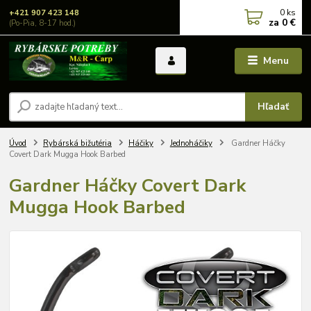
0
ks
+421 907 423 148
za
0 €
(Po-Pia, 8-17 hod.)
Menu
Hľadať
Úvod
Rybárská bižutéria
Háčiky
Jednoháčiky
Gardner Háčky
Covert Dark Mugga Hook Barbed
Gardner Háčky Covert Dark
Mugga Hook Barbed