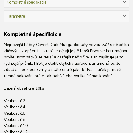
Kompletné špecifikácie
Parametre
Kompletné špecifikácie
Nejnovější háčky Covert Dark Mugga dostaly novou tvář s několika
klíčovými zlepšeními, která je dělají ještě lepší.První velkou změnou
prošel hrot háčků. Je delší a ostřejší než dříve a to zajišťuje jeho
rychlejší průnik. Hrot je elektrolyticky upraven, znamená to, že
zůstávají bez poskvrny a stále ostré jako břitva. Háček je nově
temně pokován, stále tak nabízí jeho vynikající maskování.
Balení obsahuje 10ks
Velikost č.2
Velikost č.4
Velikost č.6
Velikost č.8
Velikost č.10
Velikost č.12