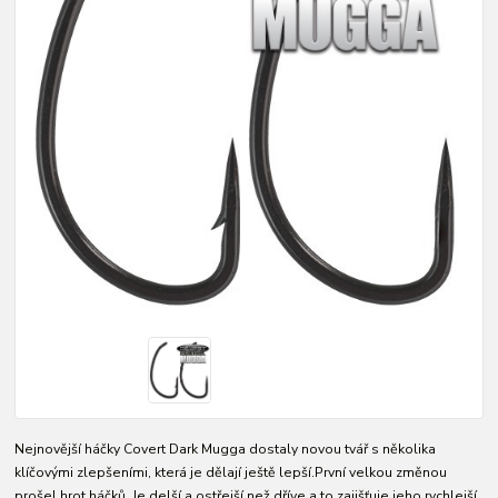
Nejnovější háčky Covert Dark Mugga dostaly novou tvář s několika
klíčovými zlepšeními, která je dělají ještě lepší.První velkou změnou
prošel hrot háčků. Je delší a ostřejší než dříve a to zajišťuje jeho rychlejší