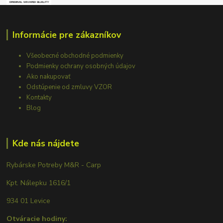
Informácie pre zákazníkov
Všeobecné obchodné podmienky
Podmienky ochrany osobných údajov
Ako nakupovať
Odstúpenie od zmluvy VZOR
Kontakty
Blog
Kde nás nájdete
Rybárske Potreby M&R - Carp
Kpt. Nálepku 1616/1
934 01 Levice
Otváracie hodiny: