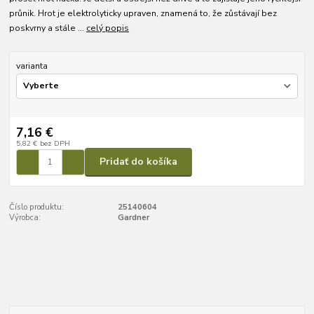
průnik. Hrot je elektrolyticky upraven, znamená to, že zůstávají bez
poskvrny a stále ...
celý popis
varianta
7,16 €
5,82 €
bez DPH
Pridať do košíka
Číslo produktu:
25140604
Výrobca:
Gardner