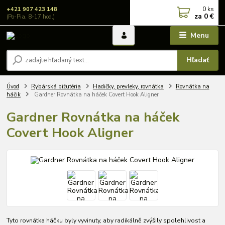
0
ks
+421 907 423 148
za
0 €
(Po-Pia, 8-17 hod.)
Menu
Hľadať
Úvod
Rybárská bižutéria
Hadičky, prevleky, rovnátka
Rovnátka na
háčik
Gardner Rovnátka na háček Covert Hook Aligner
Gardner Rovnátka na háček
Covert Hook Aligner
Tyto rovnátka háčku byly vyvinuty, aby radikálně zvýšily spolehlivost a