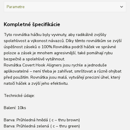
Parametre
Kompletné špecifikácie
Tyto rovnátka háčku byly vyvinuty, aby radikálně zvýšily
spolehlivost a výkonost návazců. Díky těmto rovnátkům se zvýší
úspěšnost záseků o 100%.Rovnátka podrží háček ve správné
poloze a zásek je mnohem agresivnější, také pomáhají rybu
bezpečně a spolehlivě vytáhnout.
Rovnátka Covert Hook Aligners jsou rychle a jednoduše
aplikovatelné – není třeba je zahřívat, smršťovat a různě ohýbat
před použitím. Rovnátka jsou malá, vytvářejí precizní úhel, který
natočí háček a zvýší jeho efektivitu.
Technické údaje:
Balení: 10ks
Barva: Průhledná hnědá ( c – thru brown)
Barva: Průhledná zelená ( c – thru green)