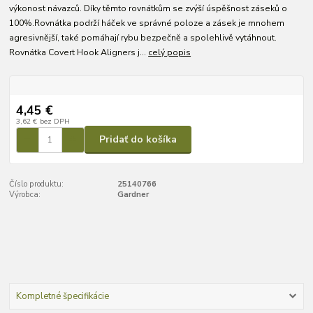
výkonost návazců. Díky těmto rovnátkům se zvýší úspěšnost záseků o
100%.Rovnátka podrží háček ve správné poloze a zásek je mnohem
agresivnější, také pomáhají rybu bezpečně a spolehlivě vytáhnout.
Rovnátka Covert Hook Aligners j...
celý popis
4,45 €
3,62 €
bez DPH
Pridať do košíka
Číslo produktu:
25140766
Výrobca:
Gardner
Kompletné špecifikácie