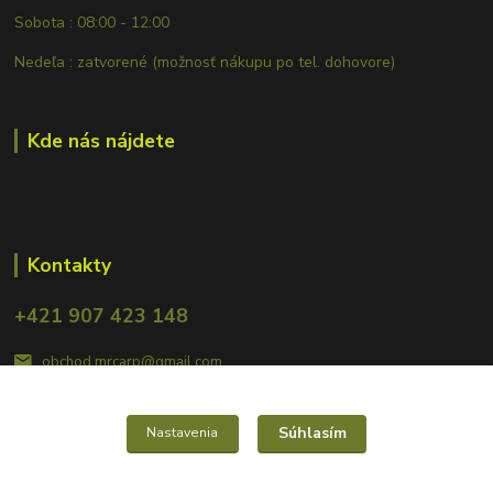
Sobota : 08:00 - 12:00
Nedeľa : zatvorené (možnosť nákupu po tel. dohovore)
Kde nás nájdete
Kontakty
+421 907 423 148
obchod.mrcarp@gmail.com
Súhlasím
Nastavenia