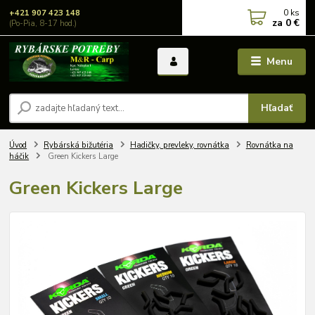
0
ks
+421 907 423 148
za
0 €
(Po-Pia, 8-17 hod.)
Menu
Hľadať
Úvod
Rybárská bižutéria
Hadičky, prevleky, rovnátka
Rovnátka na
háčik
Green Kickers Large
Green Kickers Large