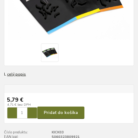
L
celý popis
5,79 €
4,71 €
bez DPH
Pridať do košíka
Číslo produktu:
KICK03
EAN kód:
5060323809921