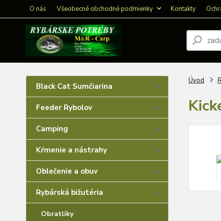
O nás
Všeobecné obchodné podmienky
Kontakty
Ochr
Úvod
R
Black Cat Sumčiarina
Kick
Feeder Rybolov
Camping
Kŕmenie a nástrahy
Oblečenie a obuv
Rybárská bižutéria
Obratlíky