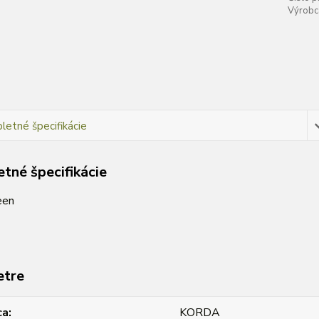
Výrobc
etné špecifikácie
tné špecifikácie
een
etre
ca
KORDA