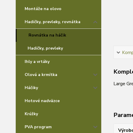
Montáže na olovo
Hadičky, prevleky, rovnátka
Rovnátka na háčik
Hadičky, prevleky
Kompl
Ihly a vrtáky
Komple
Olová a krmítka
Large Gr
Háčiky
Hotové nadväzce
Krúžky
Param
PVA program
Výrob