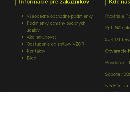
Informácie pre zákazníkov
Kde nás
Rybárske P
Všeobecné obchodné podmienky
Podmienky ochrany osobných
Kpt. Nálep
údajov
Ako nakupovať
934 01 Lev
Odstúpenie od zmluvy VZOR
Otváracie 
Kontakty
Blog
Pondelok - 
Sobota : 08
Nedeľa : za
tel. dohovor