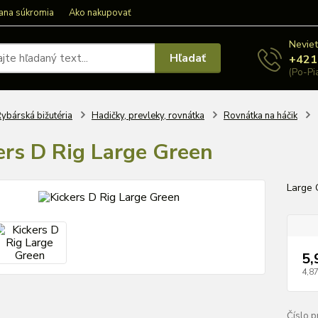
ana súkromia
Ako nakupovať
Neviet
Hľadať
+421
(Po-Pi
ybárská bižutéria
Hadičky, prevleky, rovnátka
Rovnátka na háčik
ers D Rig Large Green
Large
5,
4,87
Číslo p