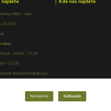
 nájdete
Kde nás nájdete
otreby M&R - Carp
ku 1616/1
ice
hodiny:
Piatok : 10:00 - 17:00
:00 - 12:00
tvorené (možnosť nákupu po
e)
Súhlasím
Nastavenia