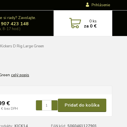
Prihlásenie
e si rady? Zavolajte.
0
ks
 907 423 148
za
0 €
a, 8-17 hod.)
Kickers D Rig Large Green
 Green
celý popis
99 €
Pridať do košíka
 €
bez DPH
roduktu:
KICK14
EAN kód:
5060461127901