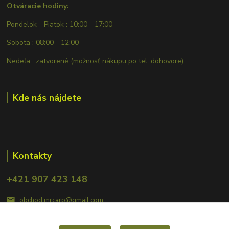
Otváracie hodiny:
Pondelok - Piatok : 10:00 - 17:00
Sobota : 08:00 - 12:00
Nedeľa : zatvorené (možnosť nákupu po tel. dohovore)
Kde nás nájdete
Kontakty
+421 907 423 148
obchod.mrcarp@gmail.com