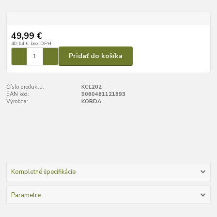
49,99 €
40,64 €
bez DPH
Pridať do košíka
Číslo produktu:
KCL202
EAN kód:
5060461121893
Výrobca:
KORDA
Kompletné špecifikácie
Parametre