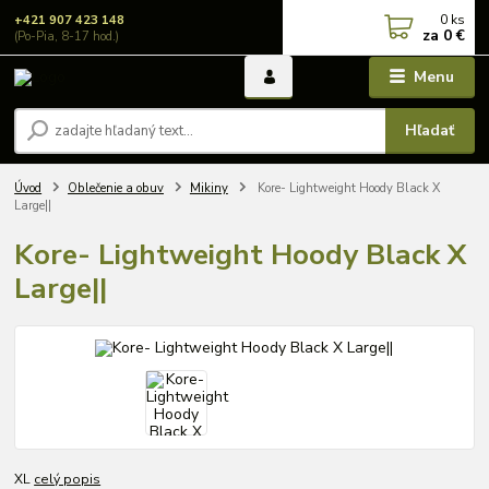
0
ks
+421 907 423 148
za
0 €
(Po-Pia, 8-17 hod.)
Menu
Hľadať
Úvod
Oblečenie a obuv
Mikiny
Kore- Lightweight Hoody Black X
Large||
Kore- Lightweight Hoody Black X
Large||
XL
celý popis