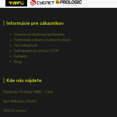
Informácie pre zákazníkov
Všeobecné obchodné podmienky
Podmienky ochrany osobných údajov
Ako nakupovať
Odstúpenie od zmluvy VZOR
Kontakty
Blog
Kde nás nájdete
Rybárske Potreby M&R - Carp
Kpt. Nálepku 1616/1
934 01 Levice