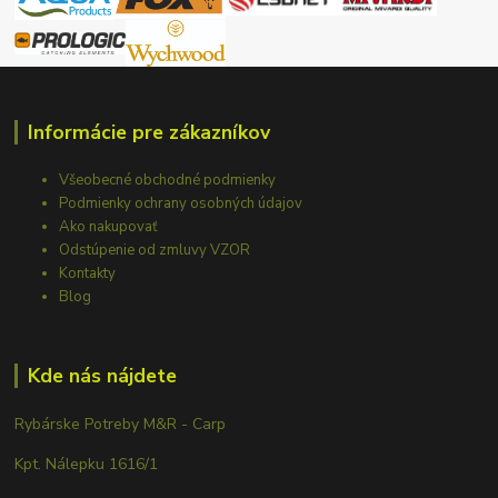
Informácie pre zákazníkov
Všeobecné obchodné podmienky
Podmienky ochrany osobných údajov
Ako nakupovať
Odstúpenie od zmluvy VZOR
Kontakty
Blog
Kde nás nájdete
Rybárske Potreby M&R - Carp
Kpt. Nálepku 1616/1