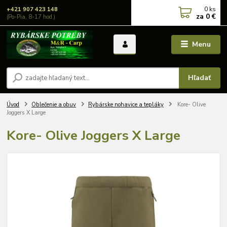
0
ks
+421 907 423 148
za
0 €
(Po-Pia, 8-17 hod.)
Menu
Hľadať
Úvod
Oblečenie a obuv
Rybárske nohavice a tepláky
Kore- Olive
Joggers X Large
Kore- Olive Joggers X Large