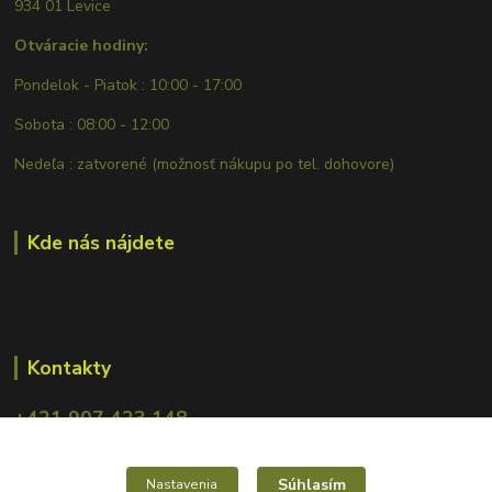
934 01 Levice
Otváracie hodiny:
Pondelok - Piatok : 10:00 - 17:00
Sobota : 08:00 - 12:00
Nedeľa : zatvorené (možnosť nákupu po tel. dohovore)
Kde nás nájdete
Kontakty
+421 907 423 148
obchod.mrcarp@gmail.com
Súhlasím
Nastavenia