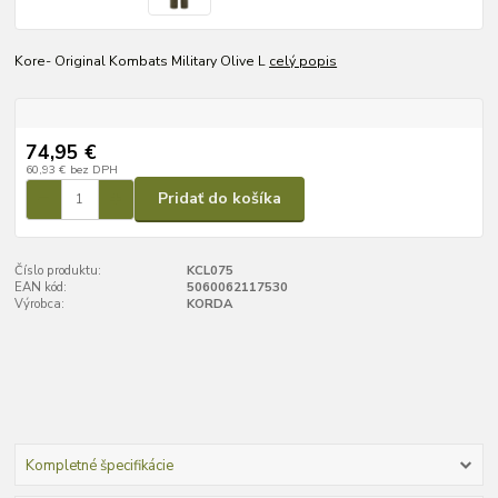
Kore- Original Kombats Military Olive L
celý popis
74,95 €
60,93 €
bez DPH
Pridať do košíka
Číslo produktu:
KCL075
EAN kód:
5060062117530
Výrobca:
KORDA
Kompletné špecifikácie