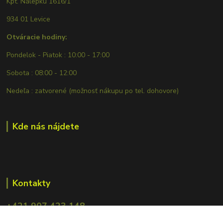
Kpt. Nálepku 1616/1
934 01 Levice
Otváracie hodiny:
Pondelok - Piatok : 10:00 - 17:00
Sobota : 08:00 - 12:00
Nedeľa : zatvorené (možnosť nákupu po tel. dohovore)
Kde nás nájdete
Kontakty
+421 907 423 148