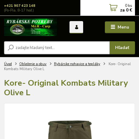
0
ks
+421 907 423 148
za
0 €
(Po-Pia, 8-17 hod.)
Menu
Hľadať
Úvod
Oblečenie a obuv
Rybárske nohavice a tepláky
Kore- Original
Kombats Military Olive L
Kore- Original Kombats Military
Olive L