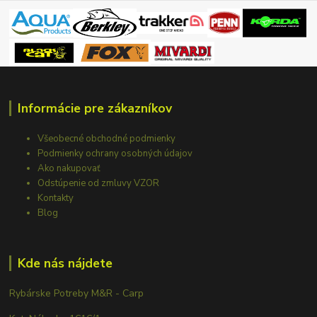
Informácie pre zákazníkov
Všeobecné obchodné podmienky
Podmienky ochrany osobných údajov
Ako nakupovať
Odstúpenie od zmluvy VZOR
Kontakty
Blog
Kde nás nájdete
Rybárske Potreby M&R - Carp