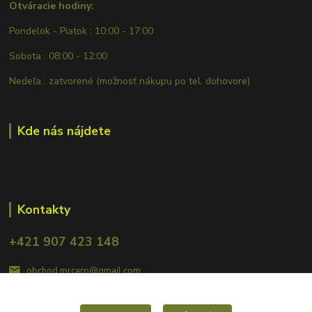
Otváracie hodiny:
Pondelok - Piatok : 10:00 - 17:00
Sobota : 08:00 - 12:00
Nedeľa : zatvorené (možnosť nákupu po tel. dohovore)
Kde nás nájdete
Kontakty
+421 907 423 148
obchod.mrcarp@gmail.com