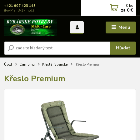
0
ks
+421 907 423 148
za
0 €
(Po-Pia, 8-17 hod.)
Menu
Hľadať
Úvod
Camping
Kreslá rybárske
Křeslo Premium
Křeslo Premium