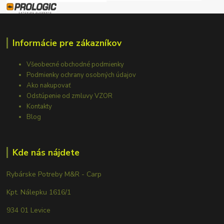
Informácie pre zákazníkov
Všeobecné obchodné podmienky
Podmienky ochrany osobných údajov
Ako nakupovať
Odstúpenie od zmluvy VZOR
Kontakty
Blog
Kde nás nájdete
Rybárske Potreby M&R - Carp
Kpt. Nálepku 1616/1
934 01 Levice