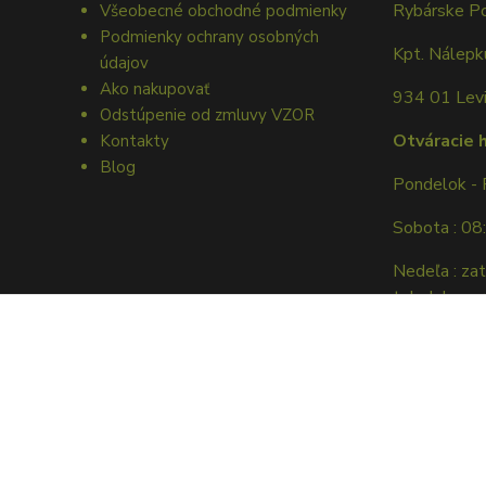
Rybárske P
Všeobecné obchodné podmienky
Podmienky ochrany osobných
Kpt. Nálep
údajov
Ako nakupovať
934 01 Lev
Odstúpenie od zmluvy VZOR
Otváracie 
Kontakty
Blog
Pondelok - 
Sobota : 08
Nedeľa : za
tel. dohovor