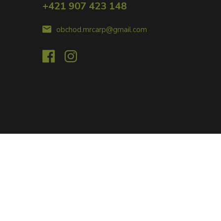
+421 907 423 148
obchod.mrcarp@gmail.com
Vytvorené na
Eshop-rychlo.sk