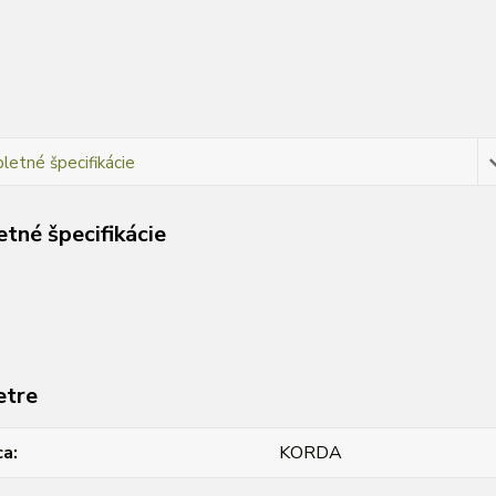
etné špecifikácie
tné špecifikácie
etre
ca
KORDA