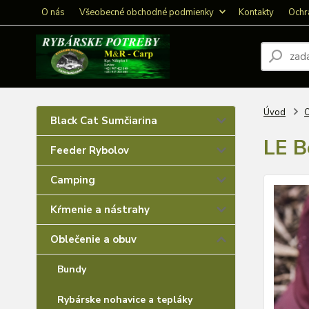
O nás
Všeobecné obchodné podmienky
Kontakty
Ochr
Úvod
O
Black Cat Sumčiarina
LE B
Feeder Rybolov
Camping
Kŕmenie a nástrahy
Oblečenie a obuv
Bundy
Rybárske nohavice a tepláky