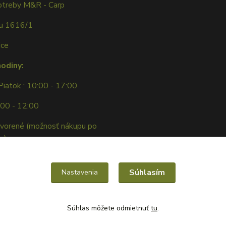
otreby M&R - Carp
ku 1616/1
ice
hodiny:
Piatok : 10:00 - 17:00
:00 - 12:00
tvorené (možnosť nákupu po
e)
Súhlasím
Nastavenia
Súhlas môžete odmietnuť
tu
.