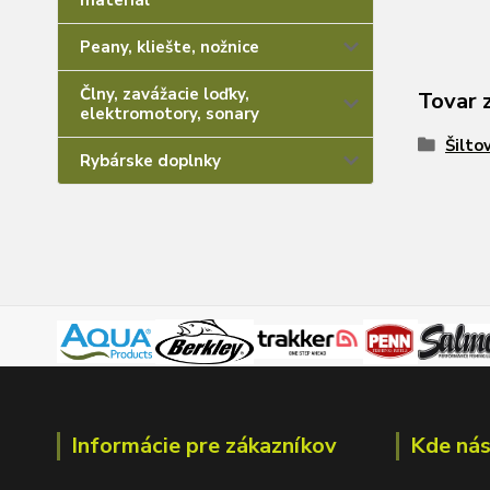
materiál
Peany, kliešte, nožnice
Člny, zavážacie loďky,
Tovar 
elektromotory, sonary
Šilto
Rybárske doplnky
Informácie pre zákazníkov
Kde nás