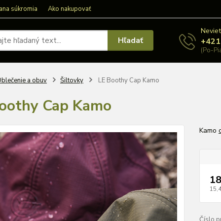
ana súkromia
Ako nakupovať
Neviet
Hľadať
+421
(Po-Pi
blečenie a obuv
Šiltovky
LE Boothy Cap Kamo
oothy Cap Kamo
Kamo
18
15,
Číslo p