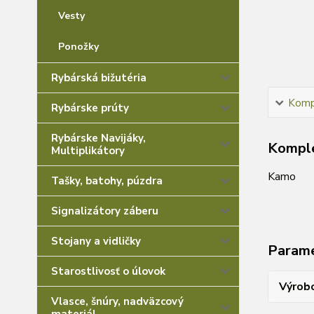
Vesty
Ponožky
Rybárská bižutéria
Kompl
Rybárske prúty
Rybárske Navijáky,
Komple
Multiplikátory
Kamo
Tašky, batohy, púzdra
Signalizátory záberu
Stojany a vidličky
Param
Starostlivosť o úlovok
Výrob
Vlasce, šnúry, nadväzcový