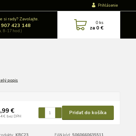
Prihlásenie
e si rady? Zavolajte.
0
ks
 907 423 148
za
0 €
a, 8-17 hod.)
celý popis
,99 €
Pridať do košíka
44 €
bez DPH
roduktu:
KBC23
EAN kód:
5060660635511