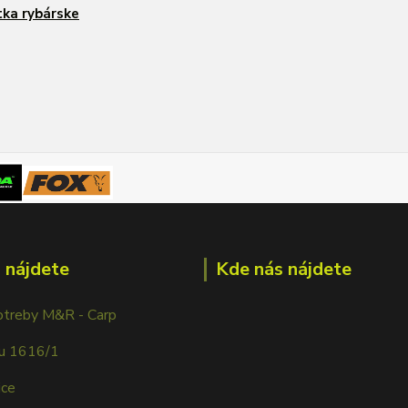
ka rybárske
 nájdete
Kde nás nájdete
otreby M&R - Carp
ku 1616/1
ice