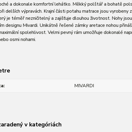
oché a dokonale komfortní lehátko. Měkký polštář a bohatě pols
 při delších výpravách. Krajní části potahu matrace jsou vyrobe
rý je téměř nezničitelný a zajišťuje dlouhou životnost. Nohy js
ím designu Mivardi. Unikátně řešené zámky aretace nohou přináš
aximální spolehlivost. Velmi pevný rám umožňuje dokonalé napn
nebo osmi nohami.
etre
ca
MIVARDI
zaradený v kategóriách