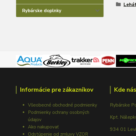
Lehát
Rybárske doplnky
Informácie pre zákazníkov
Kde nás
Rybárske P
Všeobecné obchodné podmienky
Podmienky ochrany osobných
Kpt. Nálep
údajov
Ako nakupovať
934 01 Lev
Odstúpenie od zmluvy VZOR