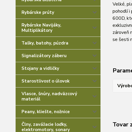
Velké, pl
pohodlí i
Rybárske prúty
600D, kte
exkluzivn
Rybárske Navijáky,
Multiplikátory
zároveň m
se šesti 
Tašky, batohy, púzdra
Signalizátory záberu
Stojany a vidličky
Param
Starostlivosť o úlovok
Výrob
Vlasce, šnúry, nadväzcový
materiál
Peany, kliešte, nožnice
Tovar 
Člny, zavážacie loďky,
elektromotory, sonary