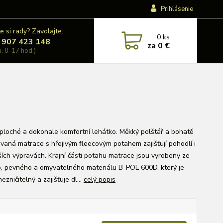
Prihlásenie
e si rady? Zavolajte.
0
ks
 907 423 148
za
0 €
a, 8-17 hod.)
 ploché a dokonale komfortní lehátko. Měkký polštář a bohatě
ovaná matrace s hřejivým fleecovým potahem zajišťují pohodlí i
lších výpravách. Krajní části potahu matrace jsou vyrobeny ze
o, pevného a omyvatelného materiálu B-POL 600D, který je
ezničitelný a zajišťuje dl...
celý popis