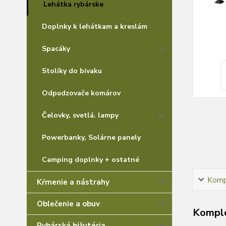
Lehátka rybárske
Doplnky k lehátkam a kreslám
Spacáky
Stolíky do bivaku
Odpudzovače komárov
Čelovky, svetlá. lampy
Powerbanky, Solárne panely
Camping doplnky + ostatné
Kompl
Kŕmenie a nástrahy
Oblečenie a obuv
Komple
Rybárská bižutéria