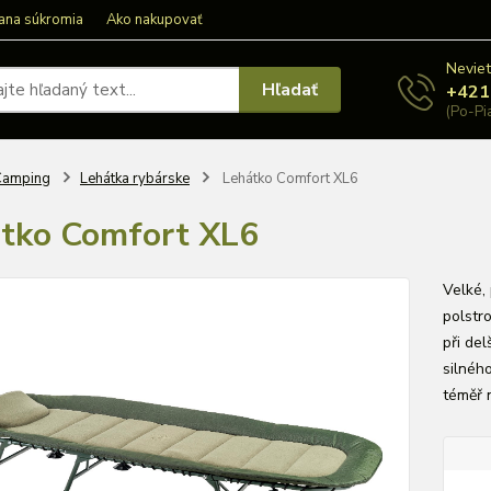
ana súkromia
Ako nakupovať
Neviet
Hľadať
+421
(Po-Pi
Camping
Lehátka rybárske
Lehátko Comfort XL6
tko Comfort XL6
Velké,
polstr
při de
silnéh
téměř n