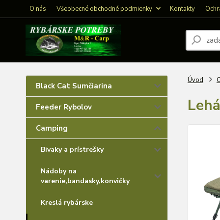
O nás
Všeobecné obchodné podmienky
Kontakty
Ochr
Úvod
Black Cat Sumčiarina
Lehá
Feeder Rybolov
Camping
Bivaky a prístrešky
Nádoby na
varenie,bandasky,konvičky
Kreslá rybárske