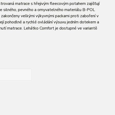
trovaná matrace s hřejivým fleecovým potahem zajišťují
ny ze silného, pevného a omyvatelného materiálu B-POL
ou zakončeny velkými výkyvnými packami proti zaboření v
ejí pohodlné a rychlé ovládání výsuvu jedním dotekem a
utí matrace. Lehátko Comfort je dostupné ve variantě