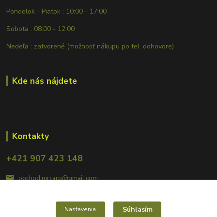
Pondelok - Piatok : 10:00 - 17:00
Sobota : 08:00 - 12:00
Nedeľa : zatvorené (možnosť nákupu po tel. dohovore)
Kde nás nájdete
Kontakty
+421 907 423 148
obchod.mrcarp@gmail.com
Súhlasím
Nastavenia