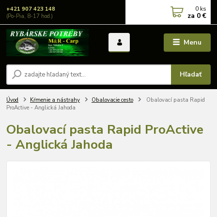
0
ks
+421 907 423 148
za
0 €
(Po-Pia, 8-17 hod.)
Menu
Hľadať
Úvod
Kŕmenie a nástrahy
Obalovacie cesto
Obalovací pasta Rapid
ProActive - Anglická Jahoda
Obalovací pasta Rapid ProActive
- Anglická Jahoda