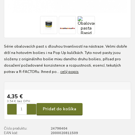
Série obalovacích past s dlouhou trvanlivostí na nástraze. Velmi dobře
drží na hotovém boilies i na Pop Up kuličkách. Tyto nové pasty jsou
složeny z originálního boilie mixu daného druhu boilies, přísad pro
dosažení požadované konzistence a rozpustnosti, esencí, tekutých
potrav a R-FACTORu. Ihned po...
celý popis
4,35 €
3,54 €
bez DPH
Pridať do košíka
Číslo produktu:
24796404
EAN kód:
2000020811509