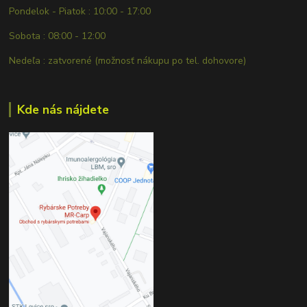
Pondelok - Piatok : 10:00 - 17:00
Sobota : 08:00 - 12:00
Nedeľa : zatvorené (možnosť nákupu po tel. dohovore)
Kde nás nájdete