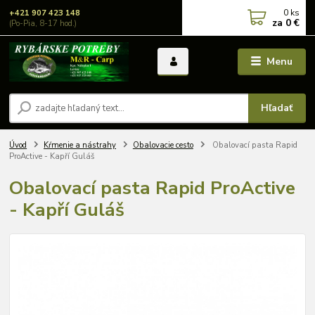
0
ks
+421 907 423 148
za
0 €
(Po-Pia, 8-17 hod.)
Menu
Hľadať
Úvod
Kŕmenie a nástrahy
Obalovacie cesto
Obalovací pasta Rapid
ProActive - Kapří Guláš
Obalovací pasta Rapid ProActive
- Kapří Guláš