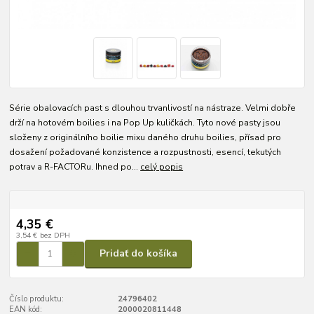
Série obalovacích past s dlouhou trvanlivostí na nástraze. Velmi dobře
drží na hotovém boilies i na Pop Up kuličkách. Tyto nové pasty jsou
složeny z originálního boilie mixu daného druhu boilies, přísad pro
dosažení požadované konzistence a rozpustnosti, esencí, tekutých
potrav a R-FACTORu. Ihned po...
celý popis
4,35 €
3,54 €
bez DPH
Pridať do košíka
Číslo produktu:
24796402
EAN kód:
2000020811448