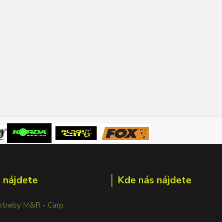
 nájdete
Kde nás nájdete
otreby M&R - Carp