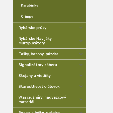
Karabinky
Crimpy
Rybárske prúty
Rybárske Navijáky,
Multiplikátory
Tašky, batohy, púzdra
Signalizátory záberu
Stojany a vidličky
Starostlivosť o úlovok
Vlasce, šnúry, nadväzcový
materiál
Peany, kliešte, nožnice