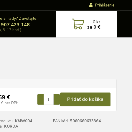
Prihlásenie
e si rady? Zavolajte.
0
ks
 907 423 148
za
0 €
a, 8-17 hod.)
59 €
Pridať do košíka
 €
bez DPH
roduktu:
KMW004
EAN kód:
5060660633364
a:
KORDA