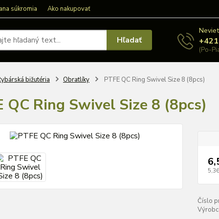
ana súkromia
Ako nakupovať
Neviet
Hľadať
+421
(Po-Pi
ybárská bižutéria
Obratlíky
PTFE QC Ring Swivel Size 8 (8pcs)
 QC Ring Swivel Size 8 (8pcs)
6,
5,36
Číslo p
Výrobc