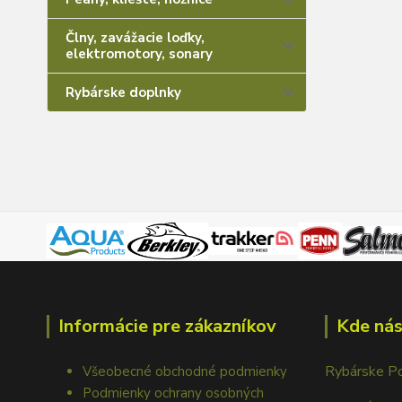
Člny, zavážacie loďky,
elektromotory, sonary
Rybárske doplnky
Informácie pre zákazníkov
Kde nás
Rybárske P
Všeobecné obchodné podmienky
Podmienky ochrany osobných