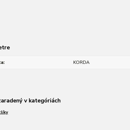
etre
ca
KORDA
zaradený v kategóriách
líky