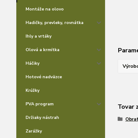
Montáže na olovo
Hadičky, prevleky, rovnátka
Ihly a vrtáky
Param
Olová a krmítka
Háčiky
Výrob
Hotové nadväzce
Krúžky
PVA program
Tovar 
Držiaky nástrah
Obrat
Zarážky