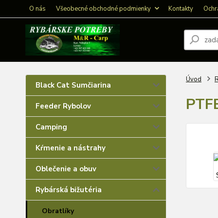
O nás
Všeobecné obchodné podmienky
Kontakty
Ochr
Úvod
R
Black Cat Sumčiarina
PTFE
Feeder Rybolov
Camping
Kŕmenie a nástrahy
Oblečenie a obuv
Rybárská bižutéria
Obratlíky