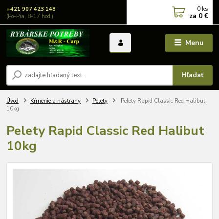
0
ks
+421 907 423 148
za
0 €
(Po-Pia, 8-17 hod.)
Menu
Hľadať
Úvod
Kŕmenie a nástrahy
Pelety
Pelety Rapid Classic Red Halibut
10kg
Pelety Rapid Classic Red Halibut
10kg