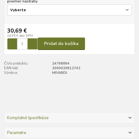
priemer nástrahy
30,69 €
24,95 €
bez DPH
Pridať do košíka
Číslo produktu:
24796864
EAN kód:
2000020812742
Výrobca:
MIVARDI
Kompletné špecifikácie
Parametre