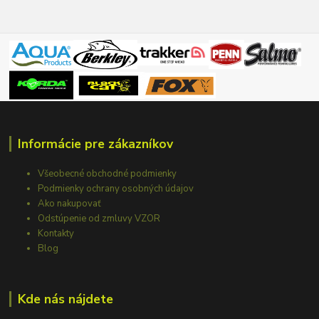
Informácie pre zákazníkov
Všeobecné obchodné podmienky
Podmienky ochrany osobných údajov
Ako nakupovať
Odstúpenie od zmluvy VZOR
Kontakty
Blog
Kde nás nájdete