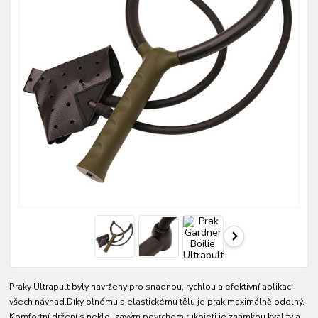
Praky Ultrapult byly navrženy pro snadnou, rychlou a efektivní aplikaci
všech návnad.Díky plnému a elastickému tělu je prak maximálně odolný.
Komfortní držení s neklouzavým povrchem rukojeti je známkou kvality a