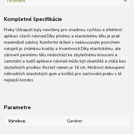
Parametre
Kompletné špecifikácie
Praky Ultrapult byly navrženy pro snadnou, rychlou a efektivní
aplikaci všech návnad.Díky plnému a elastickému tělu je prak
maximálně odolný. Komfortní držení s neklouzavým povrchem
rukojeti je známkou kvality a trvanlivosti.Díky elastickému, ale
zároveň pevnému tělu nedochází ke zbytečnému kroucení a
zamotání a tudíž aplikace návnad může být okamžitá a stálá bez
zbytečných prodlev. Rozteč ramen je 16 cm. Možnost dokoupení
náhradních elastických gum a košíků pro zachování praku v té
nejlepší kondici.
Parametre
Výrobca
Gardner