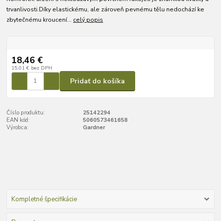
trvanlivosti.Díky elastickému, ale zároveň pevnému tělu nedochází ke
zbytečnému kroucení...
celý popis
18,46 €
15,01 €
bez DPH
Pridať do košíka
Číslo produktu:
25142294
EAN kód:
5060573461658
Výrobca:
Gardner
Kompletné špecifikácie