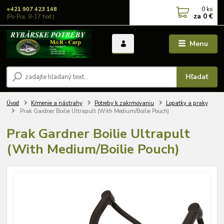
0
ks
+421 907 423 148
za
0 €
(Po-Pia, 8-17 hod.)
Menu
Hľadať
Úvod
Kŕmenie a nástrahy
Potreby k zakrmovaniu
Lopatky a praky
Prak Gardner Boilie Ultrapult (With Medium/Boilie Pouch)
Prak Gardner Boilie Ultrapult
(With Medium/Boilie Pouch)