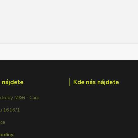
 nájdete
Kde nás nájdete
otreby M&R - Carp
ku 1616/1
ice
hodiny: