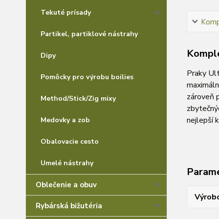
Tekuté prísady
Kompl
Partikel, partiklové nástrahy
Komple
Dipy
Praky Ult
Pomôcky pro výrobu boilies
maximálně
zároveň p
Method/Stick/Zig mixy
zbytečnýc
nejlepší k
Medovky a zob
Obalovacie cesto
Umelé nástrahy
Param
Oblečenie a obuv
Výrob
Rybárská bižutéria