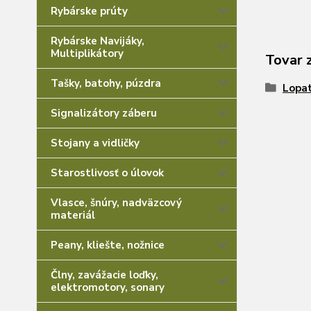
Rybárske prúty
Rybárske Navijáky,
Multiplikátory
Tovar 
Tašky, batohy, púzdra
Lopat
Signalizátory záberu
Stojany a vidličky
Starostlivosť o úlovok
Vlasce, šnúry, nadväzcový
materiál
Peany, kliešte, nožnice
Člny, zavážacie loďky,
elektromotory, sonary