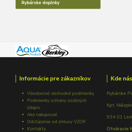
Rybárske doplnky
Informácie pre zákazníkov
Kde nás
Rybárske P
Všeobecné obchodné podmienky
Podmienky ochrany osobných
Kpt. Nálep
údajov
Ako nakupovať
934 01 Lev
Odstúpenie od zmluvy VZOR
Otváracie 
Kontakty