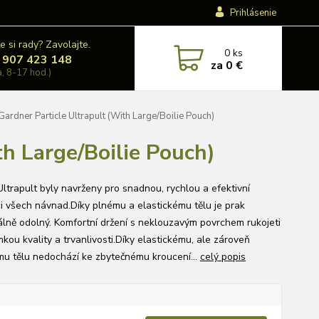
Prihlásenie
e si rady? Zavolajte.
0
ks
 907 423 148
za
0 €
a, 8-17 hod.)
Gardner Particle Ultrapult (With Large/Boilie Pouch)
th Large/Boilie Pouch)
Ultrapult byly navrženy pro snadnou, rychlou a efektivní
ci všech návnad.Díky plnému a elastickému tělu je prak
lně odolný. Komfortní držení s neklouzavým povrchem rukojeti
kou kvality a trvanlivosti.Díky elastickému, ale zároveň
u tělu nedochází ke zbytečnému kroucení...
celý popis