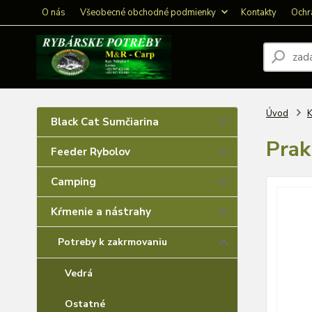
O nás
Všeobecné obchodné podmienky
Kontakty
Ochr
Úvod
K
Black Cat Sumčiarina
Prak
Feeder Rybolov
Camping
Kŕmenie a nástrahy
Potreby k zakrmovaniu
Vedrá
Ostatné