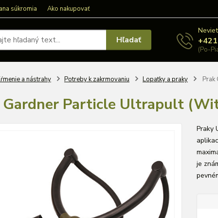
ana súkromia
Ako nakupovať
Neviet
Hľadať
+421
(Po-Pi
ŕmenie a nástrahy
Potreby k zakrmovaniu
Lopatky a praky
Prak 
 Gardner Particle Ultrapult (Wi
Praky 
aplika
maximá
je znám
pevném