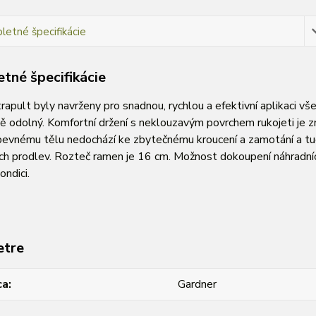
etné špecifikácie
tné špecifikácie
rapult byly navrženy pro snadnou, rychlou a efektivní aplikaci v
 odolný. Komfortní držení s neklouzavým povrchem rukojeti je zn
evnému tělu nedochází ke zbytečnému kroucení a zamotání a tud
h prodlev. Rozteč ramen je 16 cm. Možnost dokoupení náhradních
ondici.
etre
ca
Gardner