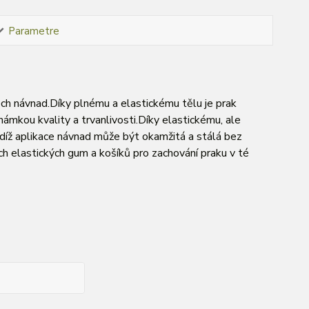
Parametre
šech návnad.Díky plnému a elastickému tělu je prak
ámkou kvality a trvanlivosti.Díky elastickému, ale
íž aplikace návnad může být okamžitá a stálá bez
 elastických gum a košíků pro zachování praku v té