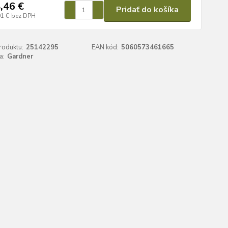
,46 €
Pridať do košíka
01 €
bez DPH
roduktu:
25142295
EAN kód:
5060573461665
a:
Gardner