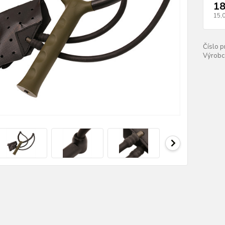
18
15,
Číslo p
Výrobc