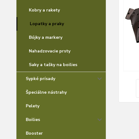
Kobry a rakety
Lopatky a praky
Bójky a markery
Nahadzovacie prsty
Saky a tašky na boilies
Sypké prísady
Špeciálne nástrahy
Pelety
Boilies
Booster