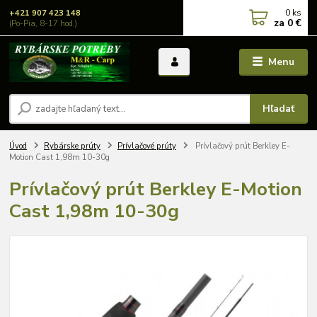
0
ks
+421 907 423 148
za
0 €
(Po-Pia, 8-17 hod.)
Menu
Hľadať
Úvod
Rybárske prúty
Prívlačové prúty
Prívlačový prút Berkley E-
Motion Cast 1,98m 10-30g
Prívlačový prút Berkley E-Motion
Cast 1,98m 10-30g