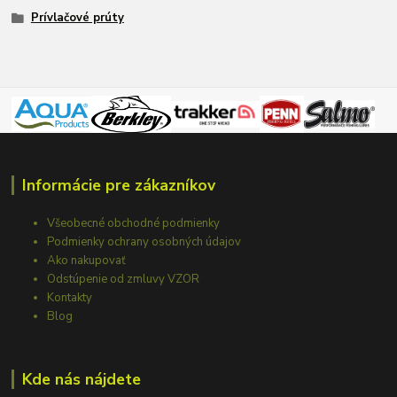
Prívlačové prúty
Informácie pre zákazníkov
Všeobecné obchodné podmienky
Podmienky ochrany osobných údajov
Ako nakupovať
Odstúpenie od zmluvy VZOR
Kontakty
Blog
Kde nás nájdete