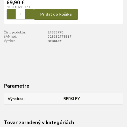
69,90 €
56,83 €
bez DPH
Pridať do košíka
Číslo produktu:
24553776
EAN kód:
028632778517
Výrobca:
BERKLEY
Parametre
Výrobca
BERKLEY
Tovar zaradený v kategóriách