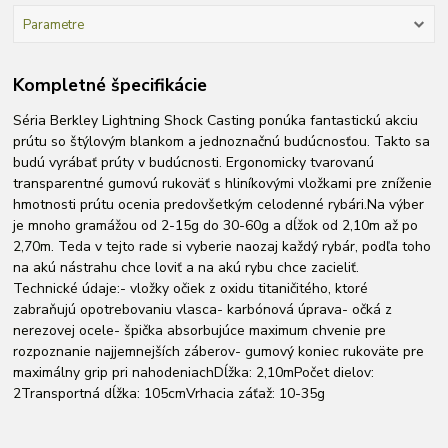
Parametre
Kompletné špecifikácie
Séria Berkley Lightning Shock Casting ponúka fantastickú akciu
prútu so štýlovým blankom a jednoznačnú budúcnosťou. Takto sa
budú vyrábať prúty v budúcnosti. Ergonomicky tvarovanú
transparentné gumovú rukoväť s hliníkovými vložkami pre zníženie
hmotnosti prútu ocenia predovšetkým celodenné rybári.Na výber
je mnoho gramážou od 2-15g do 30-60g a dĺžok od 2,10m až po
2,70m. Teda v tejto rade si vyberie naozaj každý rybár, podľa toho
na akú nástrahu chce loviť a na akú rybu chce zacieliť.
Technické údaje:- vložky očiek z oxidu titaničitého, ktoré
zabraňujú opotrebovaniu vlasca- karbónová úprava- očká z
nerezovej ocele- špička absorbujúce maximum chvenie pre
rozpoznanie najjemnejších záberov- gumový koniec rukoväte pre
maximálny grip pri nahodeniachDĺžka: 2,10mPočet dielov:
2Transportná dĺžka: 105cmVrhacia záťaž: 10-35g