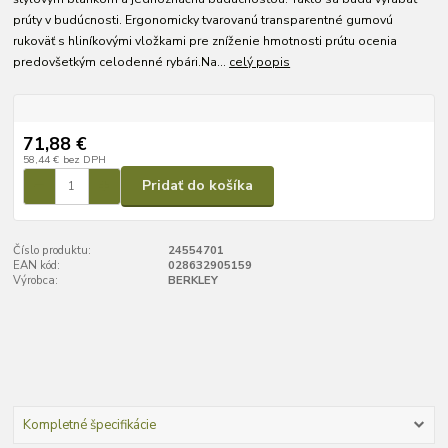
prúty v budúcnosti. Ergonomicky tvarovanú transparentné gumovú
rukoväť s hliníkovými vložkami pre zníženie hmotnosti prútu ocenia
predovšetkým celodenné rybári.Na...
celý popis
71,88 €
58,44 €
bez DPH
Pridať do košíka
Číslo produktu:
24554701
EAN kód:
028632905159
Výrobca:
BERKLEY
Kompletné špecifikácie