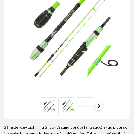
Séria Berkley Lightning Shock Casting ponúka fantastickú akciu prútu so
štýlovým blankom a jednoznačnú budúcnosťou. Takto sa budú vyrábať