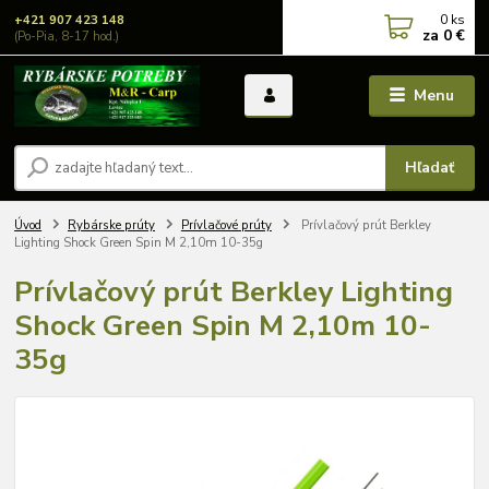
0
ks
+421 907 423 148
za
0 €
(Po-Pia, 8-17 hod.)
Menu
Hľadať
Úvod
Rybárske prúty
Prívlačové prúty
Prívlačový prút Berkley
Lighting Shock Green Spin M 2,10m 10-35g
Prívlačový prút Berkley Lighting
Shock Green Spin M 2,10m 10-
35g