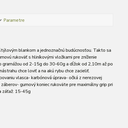
Parametre
o štýlovým blankom a jednoznačnú budúcnosťou. Takto sa
movú rukoväť s hliníkovými vložkami pre zníženie
ho gramážou od 2-15g do 30-60g a dĺžok od 2,10m až po
ástrahu chce loviť a na akú rybu chce zacieliť.
rebovaniu vlasca- karbónová úprava- očká z nerezovej
 záberov- gumový koniec rukoväte pre maximálny grip pri
a záťaž: 15-45g