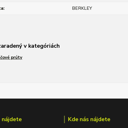
ca
BERKLEY
zaradený v kategóriách
ačové prúty
 nájdete
Kde nás nájdete