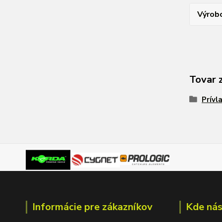
Výrob
Tovar 
Prívl
Informácie pre zákazníkov
Kde nás