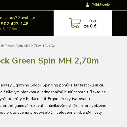
Prihlásenie
e si rady? Zavolajte.
0
ks
 907 423 148
za
0 €
a, 8-17 hod.)
hock Green Spin MH 2,70m 15-45g
hock Green Spin MH 2,70m
Berkley Lightning Shock Spinning ponúka fantastickú akciu
so štýlovým blankom a jednoznačnú budúcnosťou. Takto sa
yrábať prúty v budúcnosti. Ergonomicky tvarovanú
arentné gumovú rukoväť s hliníkovými vložkami pre zníženie
sti prútu ocenia predovšetkým celodenné rybári.N...
celý