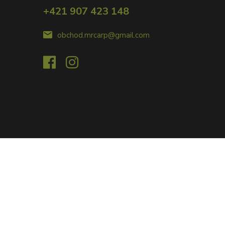
+421 907 423 148
obchod.mrcarp@gmail.com
Vytvorené na
Eshop-rychlo.sk