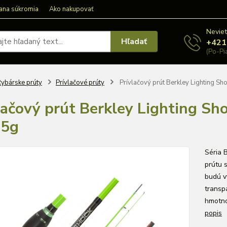
ana súkromia
Ako nakupovať
Neviet
Hľadať
+421
(Po-Pi
ybárske prúty
Prívlačové prúty
Prívlačový prút Berkley Lighting S
lačový prút Berkley Lighting S
45g
Séria 
prútu 
budú v
transp
hmotno
popis