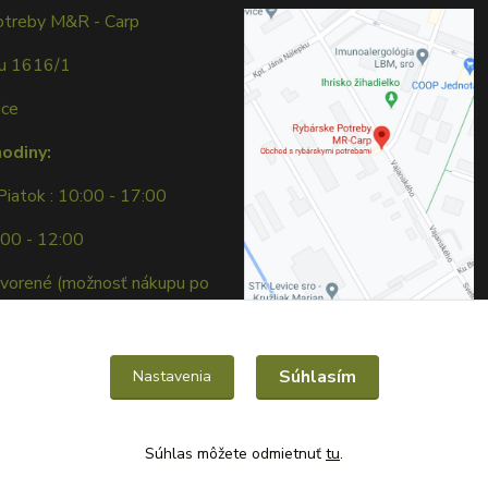
otreby M&R - Carp
ku 1616/1
ice
hodiny:
Piatok : 10:00 - 17:00
:00 - 12:00
tvorené (možnosť nákupu po
e)
Súhlasím
Nastavenia
Súhlas môžete odmietnuť
tu
.