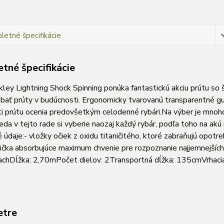
etné špecifikácie
tné špecifikácie
kley Lightning Shock Spinning ponúka fantastickú akciu prútu s
bať prúty v budúcnosti. Ergonomicky tvarovanú transparentné gu
i prútu ocenia predovšetkým celodenné rybári.Na výber je mno
da v tejto rade si vyberie naozaj každý rybár, podľa toho na akú n
 údaje:- vložky očiek z oxidu titaničitého, ktoré zabraňujú opot
ička absorbujúce maximum chvenie pre rozpoznanie najjemnejších
achDĺžka: 2,70mPočet dielov: 2Transportná dĺžka: 135cmVrhaci
etre