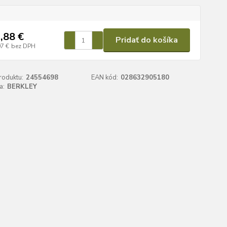
,88 €
Pridať do košíka
07 €
bez DPH
roduktu:
24554698
EAN kód:
028632905180
a:
BERKLEY