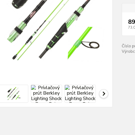
89
73,
Číslo p
Výrobc