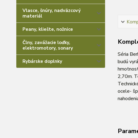
Vlasce, šnúry, nadväzcový
materiál
Kompl
Peany, kliešte, nožnice
Komple
Člny, zavážacie loďky,
elektromotory, sonary
Séria Ber
Rybárske doplnky
budú vyrá
hmotnost
2,70m. Te
Technické
ocele- šp
nahodeni
Param