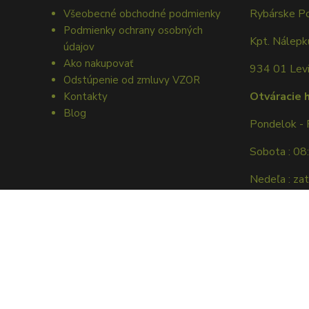
Rybárske P
Všeobecné obchodné podmienky
Podmienky ochrany osobných
Kpt. Nálep
údajov
Ako nakupovať
934 01 Lev
Odstúpenie od zmluvy VZOR
Otváracie 
Kontakty
Blog
Pondelok - 
Sobota : 08
Nedeľa : za
tel. dohovor