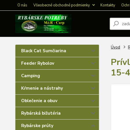
O nás
Všeobecné obchodné podmienky
Kontakty
Ochr
Úvod
R
Black Cat Sumčiarina
Prív
Feeder Rybolov
15-
Camping
Kŕmenie a nástrahy
Oblečenie a obuv
Rybárská bižutéria
Rybárske prúty