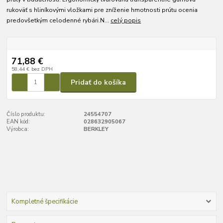
rukoväť s hliníkovými vložkami pre zníženie hmotnosti prútu ocenia
predovšetkým celodenné rybári.N...
celý popis
71,88 €
58,44 €
bez DPH
Pridať do košíka
Číslo produktu:
24554707
EAN kód:
028632905067
Výrobca:
BERKLEY
Kompletné špecifikácie