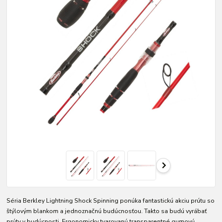
Séria Berkley Lightning Shock Spinning ponúka fantastickú akciu prútu so
štýlovým blankom a jednoznačnú budúcnosťou. Takto sa budú vyrábať
prúty v budúcnosti. Ergonomicky tvarovanú transparentné gumovú