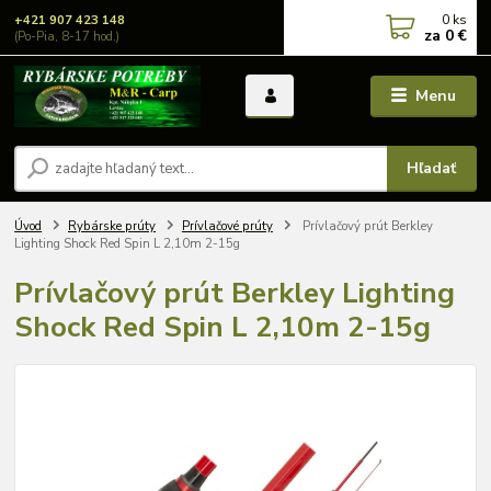
0
ks
+421 907 423 148
za
0 €
(Po-Pia, 8-17 hod.)
Menu
Hľadať
Úvod
Rybárske prúty
Prívlačové prúty
Prívlačový prút Berkley
Lighting Shock Red Spin L 2,10m 2-15g
Prívlačový prút Berkley Lighting
Shock Red Spin L 2,10m 2-15g