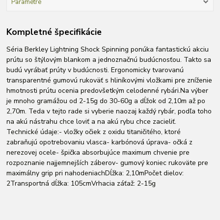
Parametre
Kompletné špecifikácie
Séria Berkley Lightning Shock Spinning ponúka fantastickú akciu
prútu so štýlovým blankom a jednoznačnú budúcnosťou. Takto sa
budú vyrábať prúty v budúcnosti. Ergonomicky tvarovanú
transparentné gumovú rukoväť s hliníkovými vložkami pre zníženie
hmotnosti prútu ocenia predovšetkým celodenné rybári.Na výber
je mnoho gramážou od 2-15g do 30-60g a dĺžok od 2,10m až po
2,70m. Teda v tejto rade si vyberie naozaj každý rybár, podľa toho
na akú nástrahu chce loviť a na akú rybu chce zacieliť.
Technické údaje:- vložky očiek z oxidu titaničitého, ktoré
zabraňujú opotrebovaniu vlasca- karbónová úprava- očká z
nerezovej ocele- špička absorbujúce maximum chvenie pre
rozpoznanie najjemnejších záberov- gumový koniec rukoväte pre
maximálny grip pri nahodeniachDĺžka: 2,10mPočet dielov:
2Transportná dĺžka: 105cmVrhacia záťaž: 2-15g