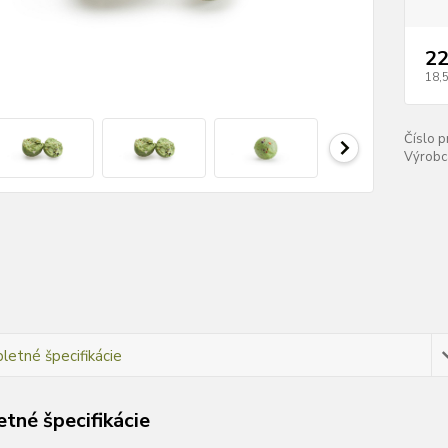
22
18,
Číslo p
Výrobc
etné špecifikácie
tné špecifikácie