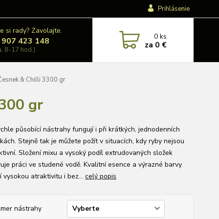
Prihlásenie
e si rady? Zavolajte.
0
ks
 907 423 148
za
0 €
a, 8-17 hod.)
esnek & Chilli 3300 gr
3300 gr
chle působící nástrahy fungují i při krátkých, jednodenních
ách. Stejně tak je můžete požít v situacích, kdy ryby nejsou
aktivní. Složení mixu a vysoký podíl extrudovaných složek
uje práci ve studené vodě. Kvalitní esence a výrazné barvy
jí vysokou atraktivitu i bez...
celý popis
emer nástrahy