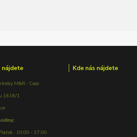
 nájdete
Kde nás nájdete
otreby M&R - Carp
ku 1616/1
ice
hodiny:
Piatok : 10:00 - 17:00