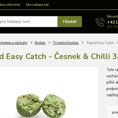
ana súkromia
Ako nakupovať
Neviet
Hľadať
+421
(Po-Pi
ŕmenie a nástrahy
Boilies
Trvanlivé boilies
Rapid Easy Catch - Č
d Easy Catch - Česnek & Chilli 
Tyto ry
vycházk
příliš 
podpor
zajišťu
pri