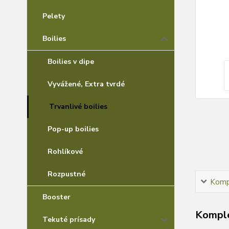
Pelety
Boilies
Boilies v dipe
Vyvážené, Extra tvrdé
Trvanlivé boilies
Pop-up boilies
Rohlíkové
Rozpustné
Kompl
Booster
Komple
Tekuté prísady