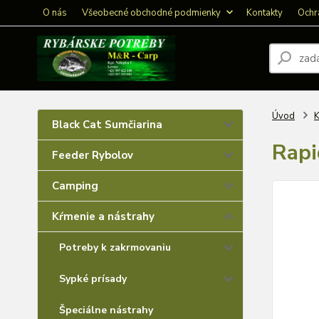
O nás
Všeobecné obchodné podmienky
Kontakty
Ochr
Úvod
K
Black Cat Sumčiarina
Rapi
Feeder Rybolov
Camping
Kŕmenie a nástrahy
Potreby k zakrmovaniu
Sypké prísady
Špeciálne nástrahy