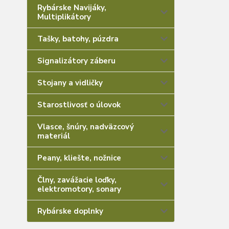
Rybárske Navijáky,
Multiplikátory
Tašky, batohy, púzdra
Signalizátory záberu
Stojany a vidličky
Starostlivosť o úlovok
Vlasce, šnúry, nadväzcový
materiál
Peany, kliešte, nožnice
Člny, zavážacie loďky,
elektromotory, sonary
Rybárske doplnky