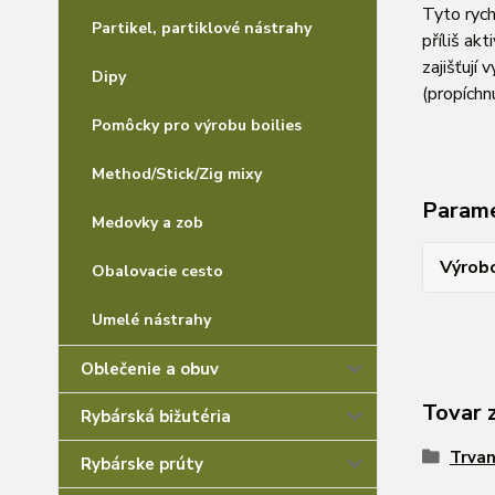
Tyto rych
Partikel, partiklové nástrahy
příliš ak
zajišťují
Dipy
(propíchn
Pomôcky pro výrobu boilies
Method/Stick/Zig mixy
Param
Medovky a zob
Výrob
Obalovacie cesto
Umelé nástrahy
Oblečenie a obuv
Tovar 
Rybárská bižutéria
Trvan
Rybárske prúty