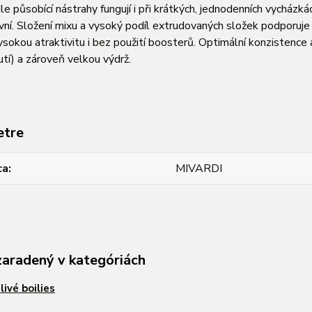
le působící nástrahy fungují i při krátkých, jednodenních vycházká
tivní. Složení mixu a vysoký podíl extrudovaných složek podporuje
 vysokou atraktivitu i bez použití boosterů. Optimální konzisten
utí) a zároveň velkou výdrž.
etre
ca
MIVARDI
zaradený v kategóriách
livé boilies