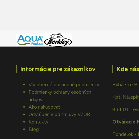
Informácie pre zákazníkov
Kde nás
Rybárske P
Všeobecné obchodné podmienky
Podmienky ochrany osobných
Kpt. Nálep
údajov
Ako nakupovať
934 01 Lev
Odstúpenie od zmluvy VZOR
Otváracie 
Kontakty
Blog
Pondelok - 