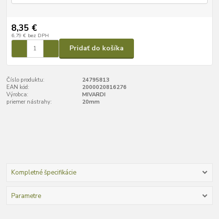
8,35 €
6,79 €
bez DPH
Pridať do košíka
Číslo produktu:
24795813
EAN kód:
2000020816276
Výrobca:
MIVARDI
priemer nástrahy:
20mm
Kompletné špecifikácie
Parametre