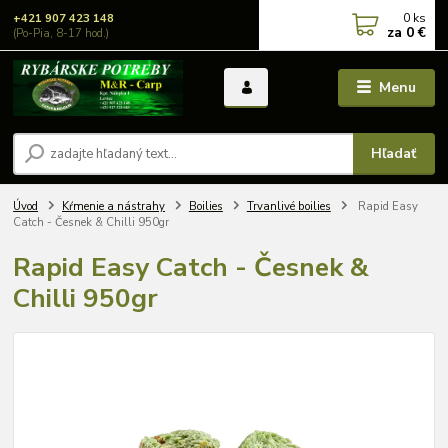
0
ks
+421 907 423 148
za
0 €
(Po-Pia, 8-17 hod.)
Menu
Hľadať
Úvod
Kŕmenie a nástrahy
Boilies
Trvanlivé boilies
Rapid Easy
Catch - Česnek & Chilli 950gr
Rapid Easy Catch - Česnek &
Chilli 950gr