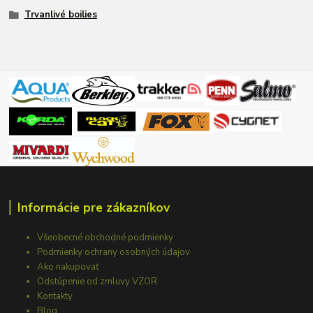
Trvanlivé boilies
Informácie pre zákazníkov
Všeobecné obchodné podmienky
Podmienky ochrany osobných údajov
Ako nakupovať
Odstúpenie od zmluvy VZOR
Kontakty
Blog