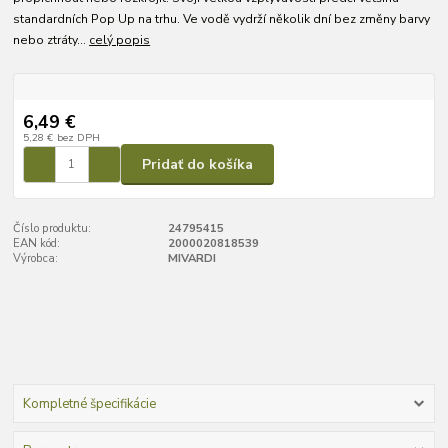
standardních Pop Up na trhu. Ve vodě vydrží několik dní bez změny barvy
nebo ztráty...
celý popis
6,49 €
5,28 €
bez DPH
Pridať do košíka
Číslo produktu:
24795415
EAN kód:
2000020818539
Výrobca:
MIVARDI
Kompletné špecifikácie