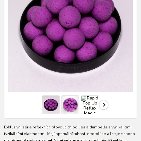
Exkluzivní série reflexních plovoucích boilies a dumbells s vynikajícími
fyzikálními vlastnostmi. Mají optimální tuhost, nedrolí se a lze je snadno
propíchnout nebo rozkrojit. Svojí velkou vzplývavostí předčí většinu