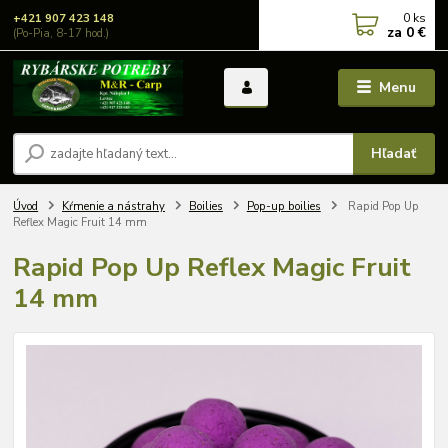
0
ks
+421 907 423 148
za
0 €
(Po-Pia, 8-17 hod.)
Menu
Hľadať
Úvod
Kŕmenie a nástrahy
Boilies
Pop-up boilies
Rapid Pop Up
Reflex Magic Fruit 14 mm
Rapid Pop Up Reflex Magic Fruit
14 mm