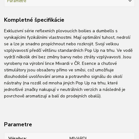
Parametre
Kompletné špecifikácie
Exkluzivní série reflexních plovoucích boilies a dumbells s
vynikajícími fyzikálními vlastnostmi. Mají optimální tuhost, nedrolí
se a lze je snadno propíchnout nebo rozkrojit. Svojí velkou
vzplývavostí předčí většinu standardních Pop Up na trhu. Ve vodě
vydrží několik dní bez změny barvy nebo ztráty vzplývavosti. Jsou
vyrobeny na výrobní lince Mivardi v ČR. Esence a chuťové
stimulátory jsou obsaženy přímo ve směsi, což umožňuje
dlouhodobé uvolňování aroma a potravního signálu do okolí
nástrahy (na rozdíl od mnoha jiných Pop Up na trhu, které
jednotlivé značky nakupují v neutrálních verzích a následně je
povrchově aromatizují a balí do prodejních obalů).
Parametre
Výrobca
MIVARDI