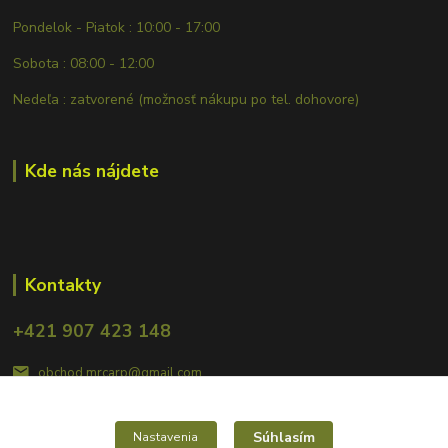
Pondelok - Piatok : 10:00 - 17:00
Sobota : 08:00 - 12:00
Nedeľa : zatvorené (možnosť nákupu po tel. dohovore)
Kde nás nájdete
Kontakty
+421 907 423 148
obchod.mrcarp@gmail.com
Súhlasím
Nastavenia