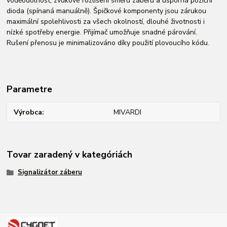
voděodolnost, zvukové rozlišení směru záběru a úsporná poziční
dioda (spínaná manuálně). Špičkové komponenty jsou zárukou
maximální spolehlivosti za všech okolností, dlouhé životnosti i
nízké spotřeby energie. Přijímač umožňuje snadné párování.
Rušení přenosu je minimalizováno díky použití plovoucího kódu.
Parametre
Výrobca
MIVARDI
Tovar zaradený v kategóriách
Signalizátor záberu