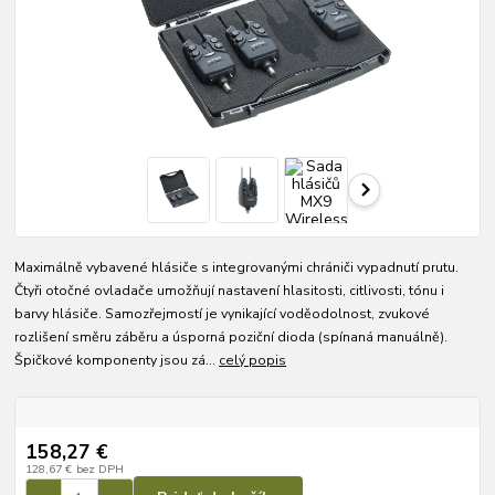
Maximálně vybavené hlásiče s integrovanými chrániči vypadnutí prutu.
Čtyři otočné ovladače umožňují nastavení hlasitosti, citlivosti, tónu i
barvy hlásiče. Samozřejmostí je vynikající voděodolnost, zvukové
rozlišení směru záběru a úsporná poziční dioda (spínaná manuálně).
Špičkové komponenty jsou zá...
celý popis
158,27 €
128,67 €
bez DPH