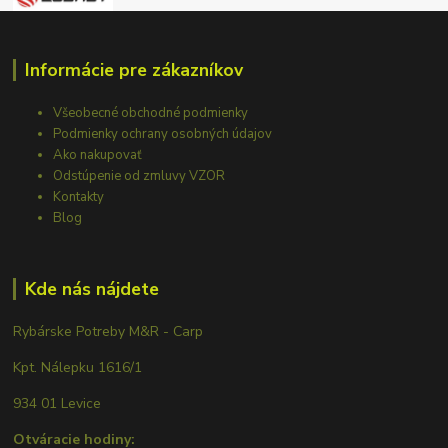
Informácie pre zákazníkov
Všeobecné obchodné podmienky
Podmienky ochrany osobných údajov
Ako nakupovať
Odstúpenie od zmluvy VZOR
Kontakty
Blog
Kde nás nájdete
Rybárske Potreby M&R - Carp
Kpt. Nálepku 1616/1
934 01 Levice
Otváracie hodiny: