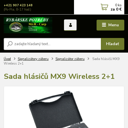
0
ks
+421 907 423 148
za
0 €
(Po-Pia, 8-17 hod.)
Menu
Hľadať
Úvod
Signalizátory záberu
Signalizátor záberu
Sada hlásičů MX9
Wireless 2+1
Sada hlásičů MX9 Wireless 2+1