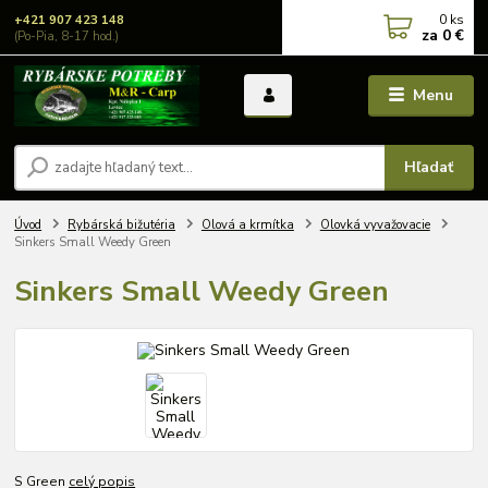
0
ks
+421 907 423 148
za
0 €
(Po-Pia, 8-17 hod.)
Menu
Hľadať
Úvod
Rybárská bižutéria
Olová a krmítka
Olovká vyvažovacie
Sinkers Small Weedy Green
Sinkers Small Weedy Green
S Green
celý popis