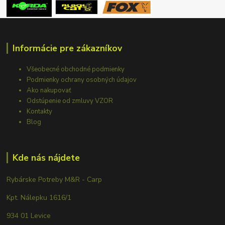
Informácie pre zákazníkov
Všeobecné obchodné podmienky
Podmienky ochrany osobných údajov
Ako nakupovať
Odstúpenie od zmluvy VZOR
Kontakty
Blog
Kde nás nájdete
Rybárske Potreby M&R - Carp
Kpt. Nálepku 1616/1
934 01 Levice