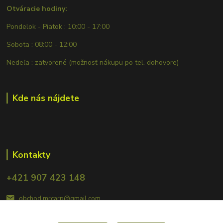
Otváracie hodiny:
Pondelok - Piatok : 10:00 - 17:00
Sobota : 08:00 - 12:00
Nedeľa : zatvorené (možnosť nákupu po tel. dohovore)
Kde nás nájdete
Kontakty
+421 907 423 148
obchod.mrcarp@gmail.com