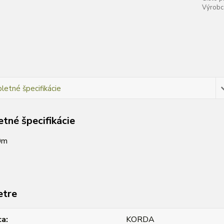
Výrobc
etné špecifikácie
tné špecifikácie
0m
etre
ca
KORDA