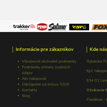
Informácie pre zákazníkov
Kde nás
Rybárske P
Všeobecné obchodné podmienky
Podmienky ochrany osobných
Kpt. Nálep
údajov
Ako nakupovať
934 01 Lev
Odstúpenie od zmluvy VZOR
Otváracie 
Kontakty
Blog
Pondelok - 