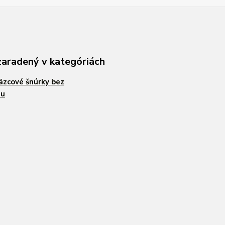
zaradený v kategóriách
zcové šnúrky bez
hu