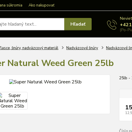
ana súkromia
Ako nakupovať
Neviet
Hľadať
+421
(Po-Pi
lasce, šnúry, nadväzcový materiál
Nadväzcové šnúry
Nadväzcové šn
r Natural Weed Green 25lb
25lb -
15
12,
Číslo p