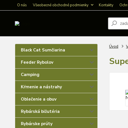
O nás
Všeobecné obchodné podmienky
Kontakty
Ochr
Úvod
V
Black Cat Sumčiarina
Supe
Feeder Rybolov
Camping
Kŕmenie a nástrahy
Oblečenie a obuv
Rybárská bižutéria
Rybárske prúty