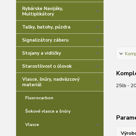
Rybárske Navijáky,
Multiplikátory
Tašky, batohy, púzdra
Signalizátory záberu
Stojany a vidličky
Kompl
Starostlivosť o úlovok
Komple
Vlasce, šnúry, nadväzcový
materiál
25lb - 2
Fluorocarbon
Šokové vlasce a šnúry
Param
Vlasce
Výrob