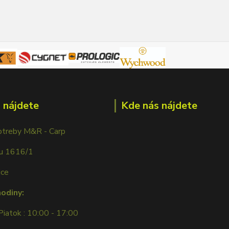
 nájdete
Kde nás nájdete
otreby M&R - Carp
ku 1616/1
ice
hodiny:
Piatok : 10:00 - 17:00