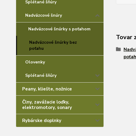
Splétané šňúry
Nadväzcové šnúry
Nadväzcové šnúrky s poťahom
Tovar 
Nadväzcové šnúrky bez
poťahu
Nadvä
poťa
Olovenky
Splétané šňůry
Peany, kliešte, nožnice
Člny, zavážacie loďky,
elektromotory, sonary
Rybárske doplnky