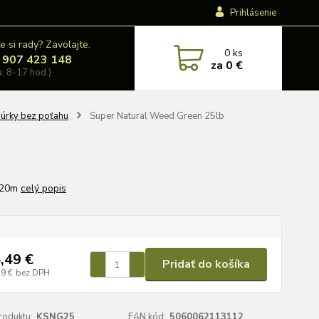
Prihlásenie
e si rady? Zavolajte.
0
ks
 907 423 148
za
0 €
a, 8-17 hod.)
úrky bez poťahu
Super Natural Weed Green 25lb
 20m
celý popis
,49 €
Pridať do košíka
59 €
bez DPH
roduktu:
KSNG25
EAN kód:
5060062113112