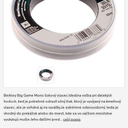
Berkley Big Game Mono šokový vlasec.Ideálna voľba pri ďalekých
hodoch, keď je potrebné odraziť silný tlak, ktorý je vyvýjaný na kmeňový
vlasec, ale je vohdná aj na vyvážky.Je extrémne oderuvzdorný, teda je
vhodný do prekážok alebo do miest, kde sa vo väčšom množstve
vyskytujú mušle.Jeho ďalšími pred...
celý popis