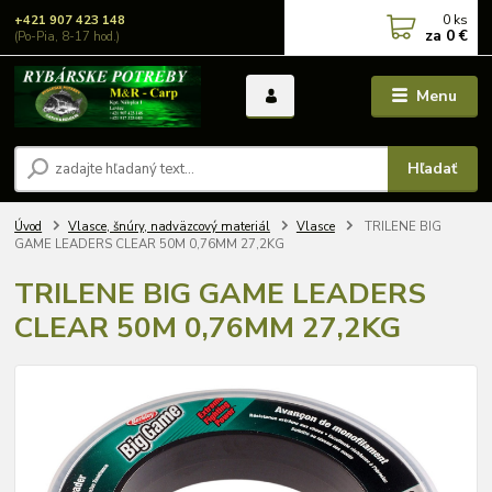
0
ks
+421 907 423 148
za
0 €
(Po-Pia, 8-17 hod.)
Menu
Hľadať
Úvod
Vlasce, šnúry, nadväzcový materiál
Vlasce
TRILENE BIG
GAME LEADERS CLEAR 50M 0,76MM 27,2KG
TRILENE BIG GAME LEADERS
CLEAR 50M 0,76MM 27,2KG