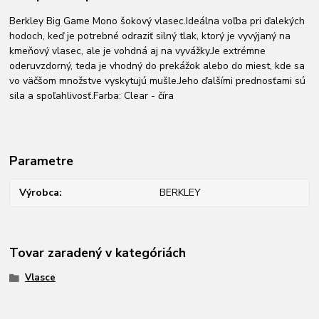
Berkley Big Game Mono šokový vlasec.Ideálna voľba pri ďalekých
hodoch, keď je potrebné odraziť silný tlak, ktorý je vyvýjaný na
kmeňový vlasec, ale je vohdná aj na vyvážky.Je extrémne
oderuvzdorný, teda je vhodný do prekážok alebo do miest, kde sa
vo väčšom množstve vyskytujú mušle.Jeho ďalšími prednosťami sú
sila a spoľahlivosť.Farba: Clear - číra
Parametre
Výrobca
BERKLEY
Tovar zaradený v kategóriách
Vlasce