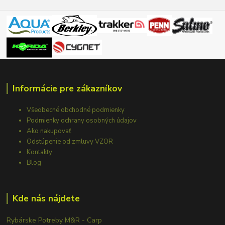
Informácie pre zákazníkov
Všeobecné obchodné podmienky
Podmienky ochrany osobných údajov
Ako nakupovať
Odstúpenie od zmluvy VZOR
Kontakty
Blog
Kde nás nájdete
Rybárske Potreby M&R - Carp