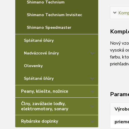
Shimano Technium
Kompl
Shimano Technium Invisitec
Shimano Speedmaster
Komple
Splétané šňúry
Nový vzor
vysoká od
Nadväzcové šnúry
farbu, kt
priehľadn
Olovenky
Splétané šňůry
Peany, kliešte, nožnice
Param
Člny, zavážacie loďky,
Výrob
elektromotory, sonary
Rybárske doplnky
prieme