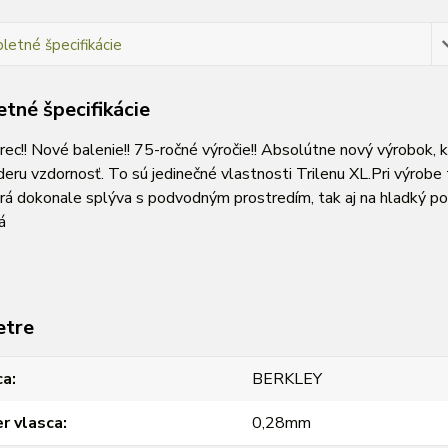
etné špecifikácie
tné špecifikácie
ec!! Nové balenie!! 75-ročné výročie!! Absolútne nový výrobok,
eru vzdornosť. To sú jedinečné vlastnosti Trilenu XL.Pri výrobe 
orá dokonale splýva s podvodným prostredím, tak aj na hladký po
á
etre
ca
BERKLEY
r vlasca
0,28mm