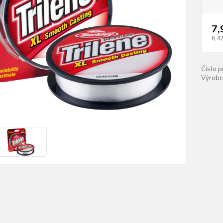
7,
6,42
Číslo p
Výrobc