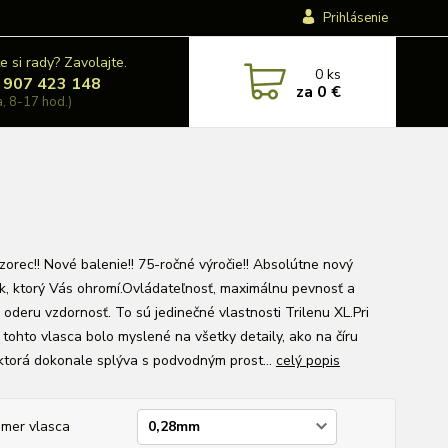
Prihlásenie
e si rady? Zavolajte.
0
ks
 907 423 148
za
0 €
a, 8-17 hod.)
zorec!! Nové balenie!! 75-ročné výročie!! Absolútne nový
k, ktorý Vás ohromí.Ovládateľnosť, maximálnu pevnosť a
 oderu vzdornosť. To sú jedinečné vlastnosti Trilenu XL.Pri
 tohto vlasca bolo myslené na všetky detaily, ako na číru
 ktorá dokonale splýva s podvodným prost...
celý popis
emer vlasca