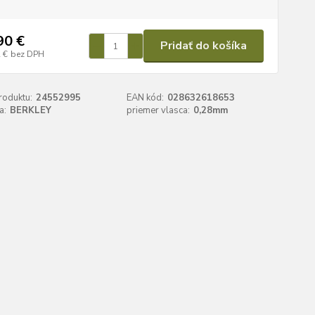
90 €
Pridať do košíka
 €
bez DPH
roduktu:
24552995
EAN kód:
028632618653
a:
BERKLEY
priemer vlasca:
0,28mm