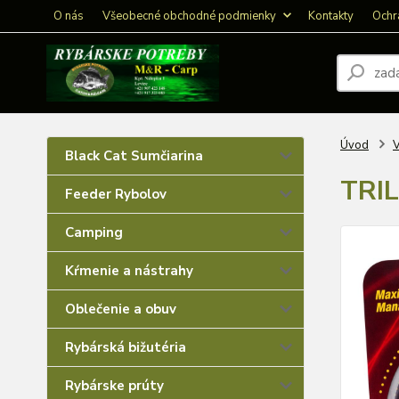
O nás
Všeobecné obchodné podmienky
Kontakty
Ochr
Úvod
V
Black Cat Sumčiarina
TRI
Feeder Rybolov
Camping
Kŕmenie a nástrahy
Oblečenie a obuv
Rybárská bižutéria
Rybárske prúty