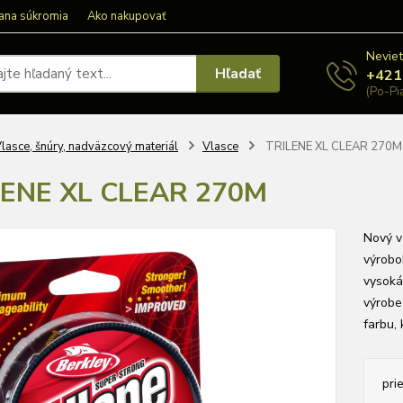
ana súkromia
Ako nakupovať
Neviet
Hľadať
+421
(Po-Pi
lasce, šnúry, nadväzcový materiál
Vlasce
TRILENE XL CLEAR 270M
LENE XL CLEAR 270M
Nový v
výrobo
vysoká
výrobe
farbu,
pri