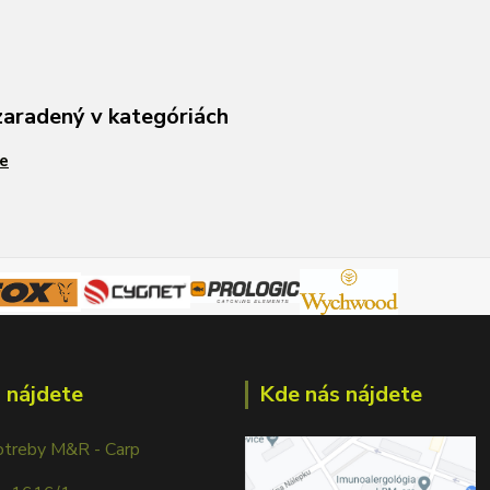
zaradený v kategóriách
e
 nájdete
Kde nás nájdete
otreby M&R - Carp