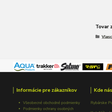
Tovar 
Vlasc
Informácie pre zákazníkov
Kde nás
Rybárske P
Všeobecné obchodné podmienky
Podmienky ochrany osobných