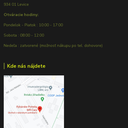
934 01 Levice
Otváracie hodiny:
Pondelok - Piatok : 10:00 - 17:00
Sobota : 08:00 - 12:00
Nedeľa : zatvorené (možnosť nákupu po tel. dohovore)
Kde nás nájdete