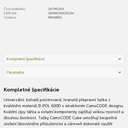
Číslo produktu:
24795254
EAN kód:
2000020823144
Výrobca:
MIVARDI
Kompletné špecifikácie
Parametre
Kompletné špecifikácie
Univerzální, bohatě polstrovaná, hranatá přepravní taška z
kvalitního materiál B-POL 600D v atraktivním CamoCODE designu.
Kvalitní zipy, táhla a ostatní komponenty zajišťují velkou nosnost a
dlouhou životnost. Tašky CamoCODE Cube umožňují bezpečné
uložení libovolného příslušenství a zároveň dokonalé využití