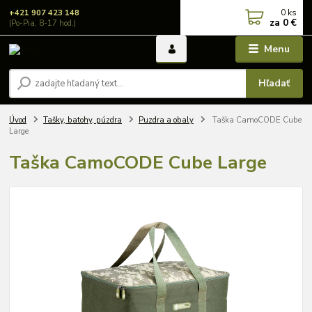
0
ks
+421 907 423 148
za
0 €
(Po-Pia, 8-17 hod.)
Menu
Hľadať
Úvod
Tašky, batohy, púzdra
Puzdra a obaly
Taška CamoCODE Cube
Large
Taška CamoCODE Cube Large