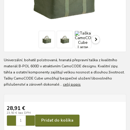
Univerzální, bohatě polstrovaná, hranatá přepravní taška z kvalitního
materiál B-POL 600D v atraktivním CamoCODE designu. Kvalitní zipy,
táhla a ostatní komponenty zajišťují velkou nosnost a dlouhou životnost.
Tašky CamoCODE Cube umožňují bezpečné uložení libovolného
příslušenství a zároveň dokonalé...
celý popis
28,91 €
23,50 €
bez DPH
Pridať do košíka