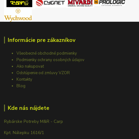
Informácie pre zákazníkov
Všeobecné obchodné podmienky
Podmienky ochrany osobných údajov
Ako nakupovať
Odstúpenie od zmluvy VZOR
Kontakty
Blog
Kde nás nájdete
Rybárske Potreby M&R - Carp
Kpt. Nálepku 1616/1