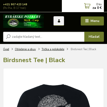
0
ks
+421 907 423 148
za
0 €
(Po-Pia, 8-17 hod.)
Menu
Hľadať
Úvod
Oblečenie a obuv
Trička a polokošele
Birdsnest Tee | Black
Birdsnest Tee | Black