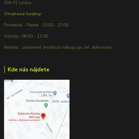
934 01 Levice
Otváracie hodiny:
Pondelok - Piatok : 10:00 - 17:00
Sobota : 08:00 - 12:00
Nedeľa : zatvorené (možnosť nákupu po tel. dohovore)
Kde nás nájdete