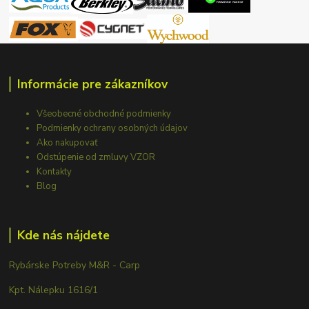
Informácie pre zákazníkov
Všeobecné obchodné podmienky
Podmienky ochrany osobných údajov
Ako nakupovať
Odstúpenie od zmluvy VZOR
Kontakty
Blog
Kde nás nájdete
Rybárske Potreby M&R - Carp
Kpt. Nálepku 1616/1