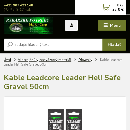
0
ks
+421 907 423 148
za
0 €
(Po-Pia, 8-17 hod.)
Menu
Hľadať
Úvod
Vlasce, šnúry, nadväzcový materiál
Olovenky
Kable Leadcore
Leader Heli Safe Gravel 50cm
Kable Leadcore Leader Heli Safe
Gravel 50cm