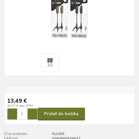
13,49 €
10,97 €
bez DPH
Pridať do košíka
Číslo produktu:
KLL005
EAN kód:
5060660639632