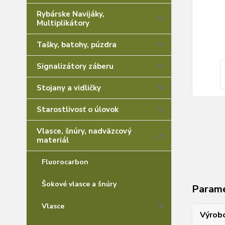
Rybárske Navijáky,
Multiplikátory
Tašky, batohy, púzdra
Signalizátory záberu
Stojany a vidličky
Starostlivosť o úlovok
Vlasce, šnúry, nadväzcový
materiál
Fluorocarbon
Šokové vlasce a šnúry
Param
Vlasce
Výrob