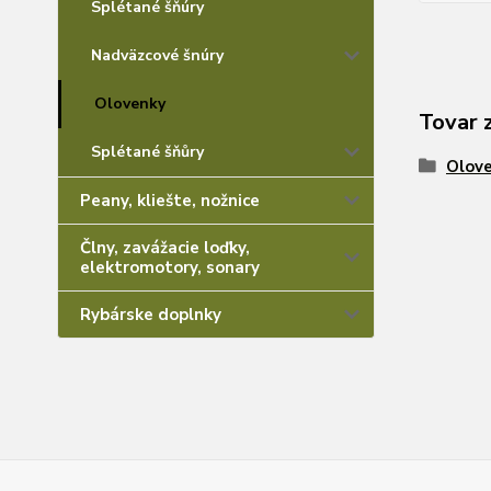
Splétané šňúry
Nadväzcové šnúry
Olovenky
Tovar 
Splétané šňůry
Olov
Peany, kliešte, nožnice
Člny, zavážacie loďky,
elektromotory, sonary
Rybárske doplnky