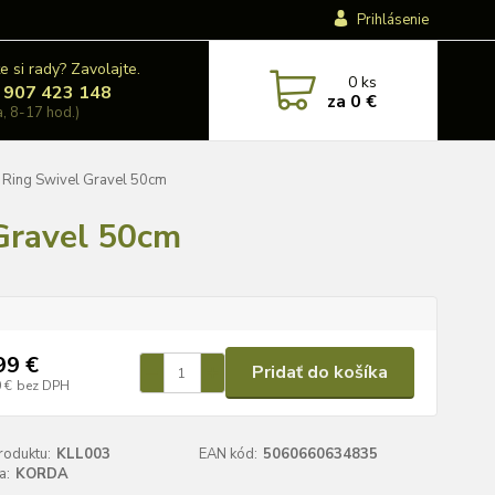
Prihlásenie
e si rady? Zavolajte.
0
ks
 907 423 148
za
0 €
a, 8-17 hod.)
 Ring Swivel Gravel 50cm
Gravel 50cm
99 €
Pridať do košíka
 €
bez DPH
roduktu:
KLL003
EAN kód:
5060660634835
a:
KORDA