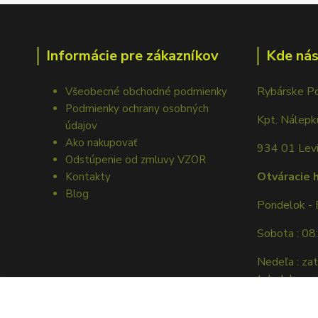
Informácie pre zákazníkov
Kde nás
Rybárske P
Všeobecné obchodné podmienky
Podmienky ochrany osobných
Kpt. Nálep
údajov
Ako nakupovať
934 01 Lev
Odstúpenie od zmluvy VZOR
Otváracie 
Kontakty
Blog
Pondelok - 
Sobota : 08
Nedeľa : za
tel. dohovor