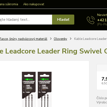
ana súkromia
Ako nakupovať
Neviet
Hľadať
+421
(Po-Pi
lasce, šnúry, nadväzcový materiál
Olovenky
Kable Leadcore Leader
e Leadcore Leader Ring Swivel 
7,
6,50
Číslo p
Výrobc