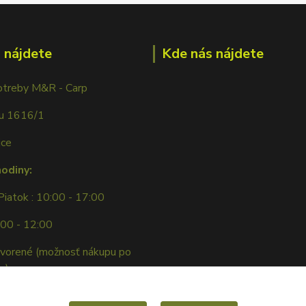
 nájdete
Kde nás nájdete
otreby M&R - Carp
ku 1616/1
ice
hodiny:
Piatok : 10:00 - 17:00
:00 - 12:00
tvorené (možnosť nákupu po
e)