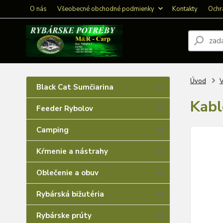
O nás
Všeobecné obchodné podmienky
Kontakty
Ochr
Úvod
V
Black Cat Sumčiarina
Kabl
Feeder Rybolov
Camping
Kŕmenie a nástrahy
Oblečenie a obuv
Rybárská bižutéria
Rybárske prúty