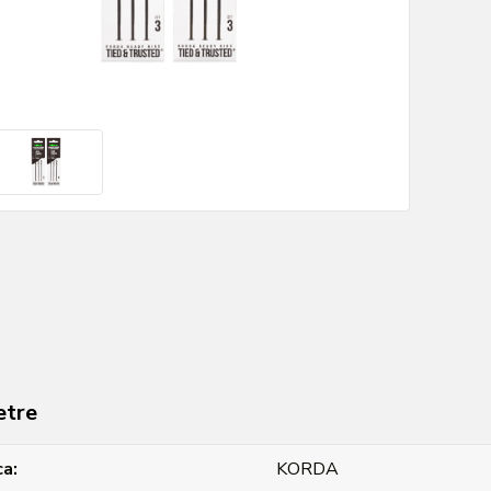
etre
ca
KORDA