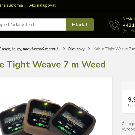
ana súkromia
Ako nakupovať
Neviet
Hľadať
+421
(Po-Pi
lasce, šnúry, nadväzcový materiál
Olovenky
Kable Tight Weave 7 
e Tight Weave 7 m Weed
9,
8,12
Číslo p
Výrobc