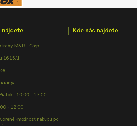
 nájdete
Kde nás nájdete
otreby M&R - Carp
ku 1616/1
ice
hodiny:
Piatok : 10:00 - 17:00
:00 - 12:00
tvorené (možnosť nákupu po
e)