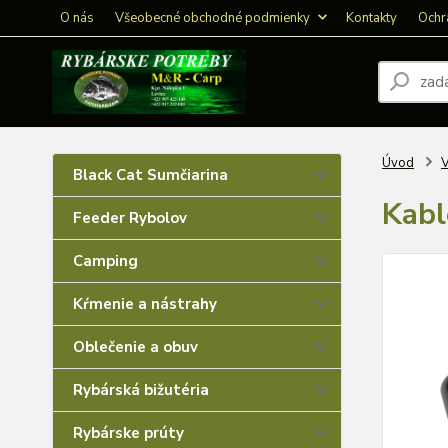
O nás
Všeobecné obchodné podmienky
Kontakty
Ochr
Úvod
V
Black Cat Sumčiarina
Kabl
Feeder Rybolov
Camping
Kŕmenie a nástrahy
Oblečenie a obuv
Rybárská bižutéria
Rybárske prúty