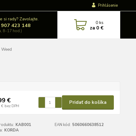
Prihlásenie
e si rady? Zavolajte.
0
ks
 907 423 148
za
0 €
a, 8-17 hod.)
m Weed
99 €
Pridať do košíka
 €
bez DPH
roduktu:
KAB001
EAN kód:
5060660638512
a:
KORDA