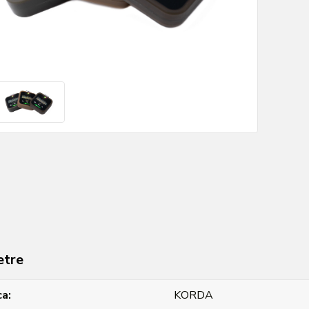
etre
ca
KORDA