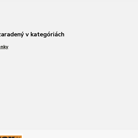
zaradený v kategóriách
enky