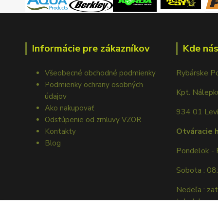
Informácie pre zákazníkov
Kde nás
Rybárske P
Všeobecné obchodné podmienky
Podmienky ochrany osobných
Kpt. Nálep
údajov
Ako nakupovať
934 01 Lev
Odstúpenie od zmluvy VZOR
Otváracie 
Kontakty
Blog
Pondelok - 
Sobota : 08
Nedeľa : za
tel. dohovor