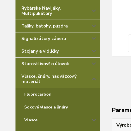
Rybárske Navijáky,
Multiplikátory
Tašky, batohy, púzdra
Signalizátory záberu
Stojany a vidličky
Starostlivosť o úlovok
Vlasce, šnúry, nadväzcový
materiál
Fluorocarbon
Šokové vlasce a šnúry
Param
Vlasce
Výrob