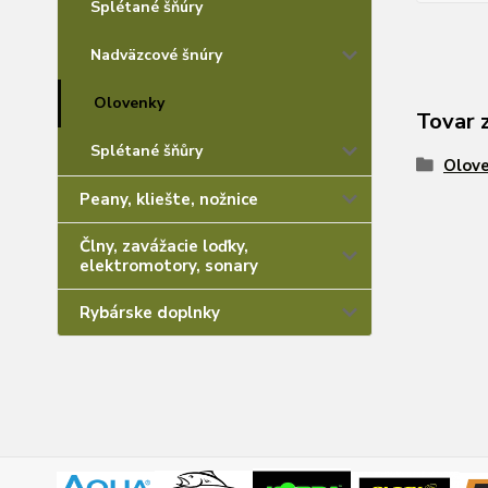
Splétané šňúry
Nadväzcové šnúry
Olovenky
Tovar 
Splétané šňůry
Olov
Peany, kliešte, nožnice
Člny, zavážacie loďky,
elektromotory, sonary
Rybárske doplnky